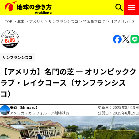
TOP
北米
アメリカ
サンフランシスコ
特派員ブログ
【アメリカ】名門
サンフランシスコ
【アメリカ】名門の芝 ― オリンピックク
ラブ・レイクコース（サンフランシス
コ）
美丸（Mimaru）
更新日
2025年8月19日
アメリカ・カリフォルニア州特派員
公開日
2025年8月19日