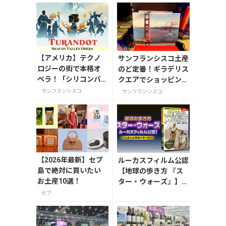
【アメリカ】テクノ
サンフランシスコ土産
ロジーの街で本格オ
のど定番！ギラデリス
ペラ！「シリコンバ
クエアでショッピング
レー・オペラ」の歩
を楽しもう♪
サンフランシスコ
サンフランシスコ
みと秋の必見公演
『トゥーランドッ
ト』（2026年9月13
日）
【2026年最新】セブ
ルーカスフィルム公認
島で絶対に買いたい
【地球の歩き方 『ス
お土産10選！
ター・ウォーズ』】が
7月31日発売！初回限
セブ
定版はホログラム仕様
の特製リバーシブル帯
付き