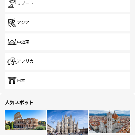
リゾート
アジア
中近東
アフリカ
日本
人気スポット