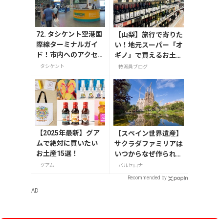
72. タシケント空港国
【山梨】旅行で寄りた
際線ターミナルガイ
い！地元スーパー「オ
ド！市内へのアクセ
ギノ」で買えるお土産
ス・両替・お店情報et
4選
タシケント
特派員ブログ
c
【2025年最新】グア
【スペイン世界遺産】
ムで絶対に買いたい
サクラダファミリアは
お土産15選！
いつからなぜ作られ
た？いつ完成する？歴
グアム
バルセロナ
史と意味を解説
Recommended by
AD