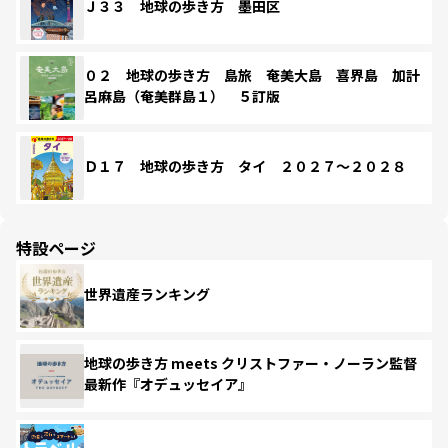
Ｊ３３ 地球の歩き方 墨田区
０２ 地球の歩き方 島旅 奄美大島 喜界島 加計
呂麻島（奄美群島１） ５訂版
Ｄ１７ 地球の歩き方 タイ ２０２７～２０２８
特設ページ
世界遺産ランキング
地球の歩き方 meets クリストファー・ノーラン監督
最新作『オデュッセイア』