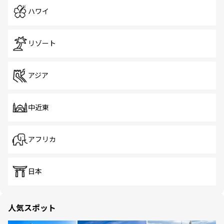
ハワイ
リゾート
アジア
中近東
アフリカ
日本
人気スポット