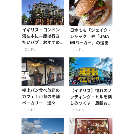
イギリス・ロンドン
日本でも「シェイク・
滞在中に一度は行き
シャック」や「UMA
たいパブ！おすすめ
MIバーガー」の進出
はこんな店（厳選5
で、従来のハンバーガ
ロンドン
ロンドン
店）
ーの安価なイメージを
刷新するグルメ・バー
ガーが人気ですね！
極上パン食べ放題の
【イギリス】憧れのノ
カフェ！京都の老舗
ッティング・ヒルを楽
ベーカリー「進々
しみつくす！最新おす
堂」で朝食を
すめスポット6選
ロンドン
ロンドン