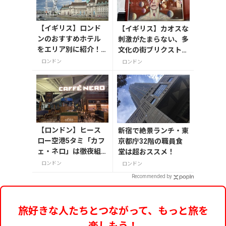
【イギリス】ロンド
【イギリス】カオスな
ンのおすすめホテル
刺激がたまらない、多
をエリア別に紹介！
文化の街ブリクストン
日本人が泊まるなら
を遊びつくす
ロンドン
ロンドン
ココ！
【ロンドン】ヒース
新宿で絶景ランチ・東
ロー空港5タミ「カフ
京都庁32階の職員食
ェ・ネロ」は徹夜組
堂は超おススメ！
に便利！
ロンドン
ロンドン
Recommended by
旅好きな人たちとつながって、もっと旅を
楽しもう！