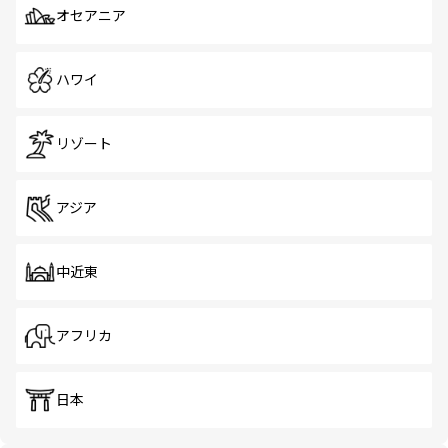
オセアニア
ハワイ
リゾート
アジア
中近東
アフリカ
日本