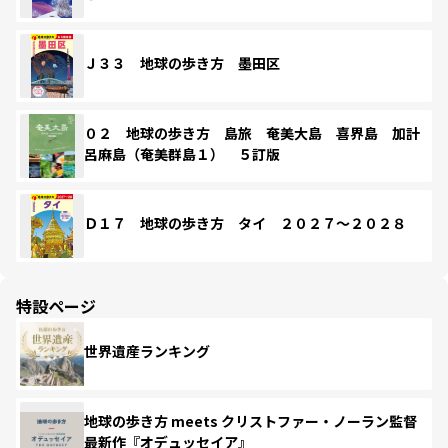
Ｊ３３ 地球の歩き方 墨田区
０２ 地球の歩き方 島旅 奄美大島 喜界島 加計
呂麻島（奄美群島１） ５訂版
Ｄ１７ 地球の歩き方 タイ ２０２７～２０２８
特設ページ
世界遺産ランキング
地球の歩き方 meets クリストファー・ノーラン監督
最新作『オデュッセイア』