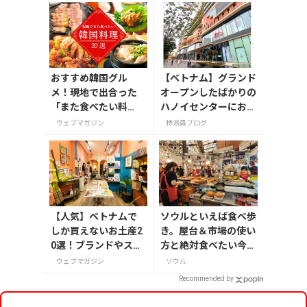
おすすめ韓国グル
【ベトナム】グランド
メ！現地で出合った
オープンしたばかりの
「また食べたい料
ハノイセンターにお土
理」20選
産を探しに行ってみ
ウェブマガジン
特派員ブログ
た！
【人気】ベトナムで
ソウルといえば食べ歩
しか買えないお土産2
き。屋台＆市場の使い
0選！ブランドやスー
方と絶対食べたい今ど
パーのお菓子や雑貨
きB級グルメ
ウェブマガジン
ソウル
まで紹介
Recommended by