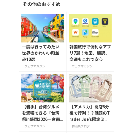
その他のおすすめ
一度は行ってみたい
韓国旅行で便利なアプ
世界のかわいい町並
リ7選！地図、翻訳、
み10選
交通もこれで安心
ウェブマガジン
ウェブマガジン
【岩手】台湾グルメ
【アメリカ】開店5分
を満喫できる「台湾
後で行列！？話題のT
祭in盛岡2026－台南
rader Joe’s限定ミニ
ランタン祭－」が7月
トート発売日レポ
ウェブマガジン
特派員ブログ
11日から開催