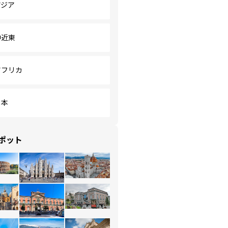
アジア
中近東
アフリカ
日本
ポット