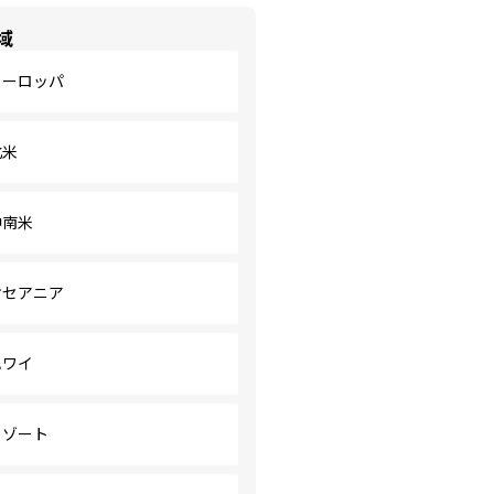
域
ヨーロッパ
北米
中南米
オセアニア
ハワイ
リゾート