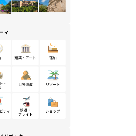
ーマ
食
建築・アート
宿泊
ト・
世界遺産
リゾート
戦
鉄道・
ビティ
ショップ
フライト