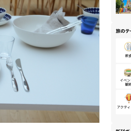
旅のテ
飲
イベン
観
アクティ