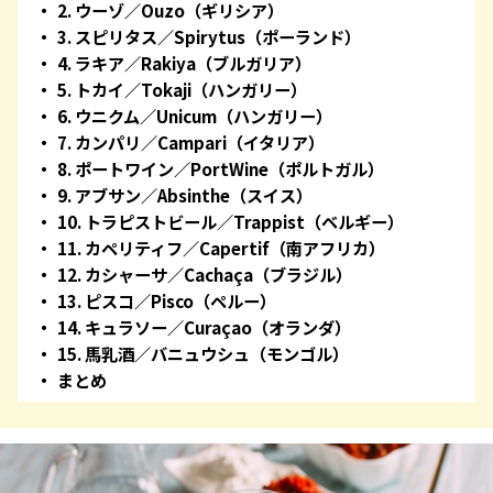
2. ウーゾ／Ouzo（ギリシア）
3. スピリタス／Spirytus（ポーランド）
4. ラキア／Rakiya（ブルガリア）
5. トカイ／Tokaji（ハンガリー）
6. ウニクム／Unicum（ハンガリー）
7. カンパリ／Campari（イタリア）
8. ポートワイン／PortWine（ポルトガル）
9. アブサン／Absinthe（スイス）
10. トラピストビール／Trappist（ベルギー）
11. カペリティフ／Capertif（南アフリカ）
12. カシャーサ／Cachaça（ブラジル）
13. ピスコ／Pisco（ペルー）
14. キュラソー／Curaçao（オランダ）
15. 馬乳酒／バニュウシュ（モンゴル）
まとめ