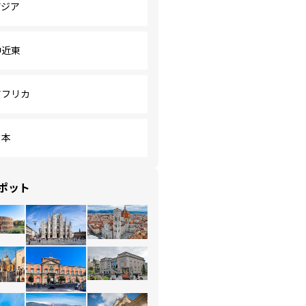
アジア
中近東
アフリカ
日本
ポット