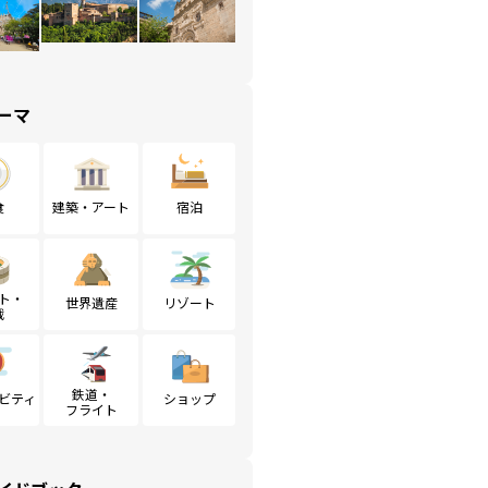
ーマ
食
建築・アート
宿泊
ト・
世界遺産
リゾート
戦
鉄道・
ビティ
ショップ
フライト