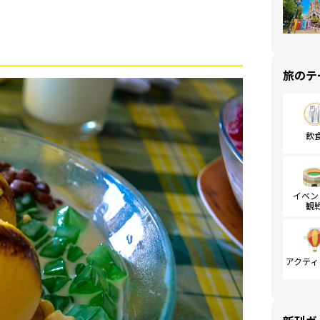
旅のテ
飲
イベン
観
アクティ