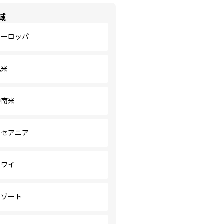
域
ヨーロッパ
北米
中南米
オセアニア
ハワイ
リゾート