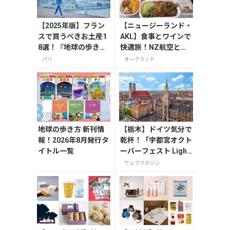
【2025年版】フラン
【ニュージーランド・
スで買うべきお土産1
AKL】食事とワインで
8選！『地球の歩き
快適旅！NZ航空と入
方』編集者おすすめ
国情報
パリ
オークランド
のお菓子や雑貨など
を紹介
地球の歩き方 新刊情
【栃木】ドイツ気分で
報！2026年8月発行タ
乾杯！「宇都宮オクト
イトル一覧
ーバーフェスト Light
2026」が8月7日から
ウェブマガジン
開催の画像一覧