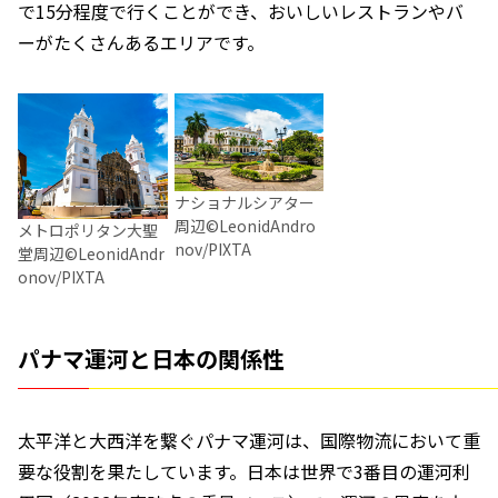
で15分程度で行くことができ、おいしいレストランやバ
ーがたくさんあるエリアです。
ナショナルシアター
周辺©LeonidAndro
メトロポリタン大聖
nov/PIXTA
堂周辺©LeonidAndr
onov/PIXTA
パナマ運河と日本の関係性
太平洋と大西洋を繋ぐパナマ運河は、国際物流において重
要な役割を果たしています。日本は世界で3番目の運河利