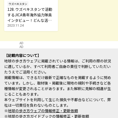
ウズベキスタン
128. ウズベキスタンで活動
するJICA青年海外協力隊員
インタビュー！どんな活動
をしてるの？日々の生活
2023.11.24
は？
AD
AD
記載内容について
地球の歩き方ウェブに掲載されている情報は、ご利用の際の状況
に適しているか、すべて利用者ご自身の責任で判断していただい
たうえでご活用ください。
掲載情報は、できるだけ最新で正確なものを掲載するように努め
ています。しかし、取材後・掲載後に現地の規則や手続きなど各
種情報が変更されることがあります。また解釈に見解の相違が生
じることもあります。
本ウェブサイトを利用して生じた損失や不都合などについて、弊
社は一切責任を負わないものとします。
※
地球の歩き方ウェブの情報修正・更新依頼
※
地球の歩き方ガイドブックの情報修正・更新依頼