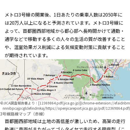
メトロ3号線の開業後、1日あたりの乗車人数は2050年に
は20万人以上になると予測されています。メトロ3号線に
よって、首都圏西部地域から都心部へ長時間かけて通勤・
通学などで移動する多くの人々の生活の質が改善すること
や、温室効果ガス削減による気候変動対策に貢献すること
が期待されています。
©︎JICA調査報告書より：[12369864.pdf(jica.go.jp)](chrome-extension://efaidnbm
nnnibpcajpcglclefindmkaj/https://openjicareport.jica.go.jp/pdf/12369864.pdf)
3号線路線マップ（赤線）
首都圏西部地域は土地の高低差が激しいため、高架の走行
軌道に車両がまたがってゴムタイヤで走行する跨座型（こ