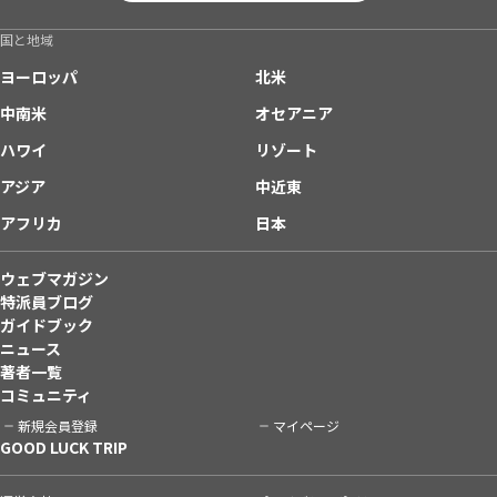
国と地域
ヨーロッパ
北米
中南米
オセアニア
ハワイ
リゾート
アジア
中近東
アフリカ
日本
ウェブマガジン
特派員ブログ
ガイドブック
ニュース
著者一覧
コミュニティ
新規会員登録
マイページ
GOOD LUCK TRIP