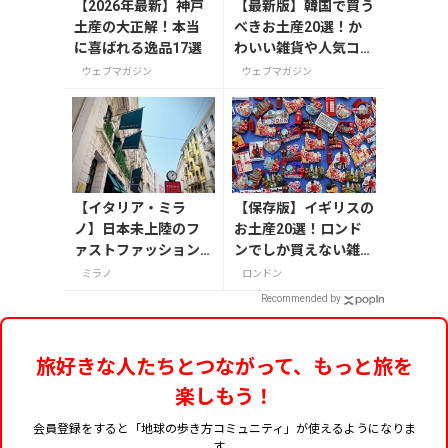
【2026年最新】神戸
【最新版】韓国で買う
土産の大正解！本当
べきお土産20選！か
に喜ばれる逸品17選
わいい雑貨や人気コス
メを紹介
ウェブマガジン
ウェブマガジン
【イタリア・ミラ
【保存版】イギリスの
ノ】日本未上陸のフ
お土産20選！ロンド
ァストファッション
ンでしか買えない雑
をご紹介
貨/お菓子/紅茶まで徹
ミラノ
ロンドン
底紹介
Recommended by
旅好きな人たちとつながって、もっと旅を
楽しもう！
会員登録をすると「地球の歩き方コミュニティ」が使えるようになりま
す。