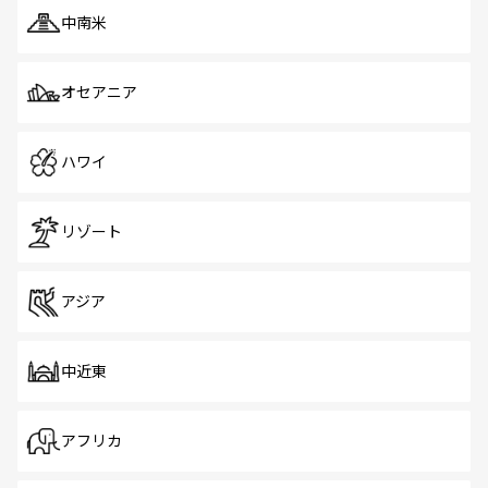
中南米
オセアニア
ハワイ
リゾート
アジア
中近東
アフリカ