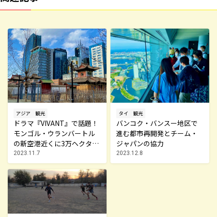
アジア
観光
タイ
観光
ドラマ『VIVANT』で話題！
バンコク・バンスー地区で
モンゴル・ウランバートル
進む都市再開発とチーム・
の新空港近くに3万ヘクター
ジャパンの協力
ル超えの大都市が誕生！？
2023.11.7
2023.12.8