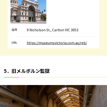
住所
9 Nicholson St., Carlton VIC 3053
URL
https://museumsvictoria.com.au/reb/
5．旧メルボルン監獄