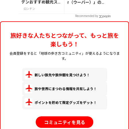
デンおすすめ観光ス
r（ウーバー）」の登
ポット3つ！
録・利用方法
ロンドン
Recommended by
旅好きな人たちとつながって、もっと旅を
楽しもう！
会員登録をすると「地球の歩き方コミュニティ」が使えるようになりま
す。
新しい旅先や旅仲間を見つけよう！
旅や世界にまつわる情報を共有しよう！
ポイントを貯めて限定グッズをゲット！
コミュニティを見る