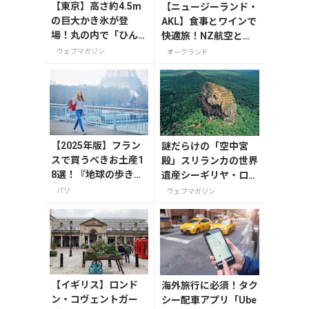
【東京】高さ約4.5m
【ニュージーランド・
の巨大かき氷が登
AKL】食事とワインで
場！丸の内で「ひん
快適旅！NZ航空と入
やりＫＩＴＴＥ」が8
国情報
ウェブマガジン
オークランド
月7日から開催
【2025年版】フラン
謎だらけの「空中宮
スで買うべきお土産1
殿」スリランカの世界
8選！『地球の歩き
遺産シーギリヤ・ロッ
方』編集者おすすめ
ク登頂に挑戦！
パリ
ウェブマガジン
のお菓子や雑貨など
を紹介
【イギリス】ロンド
海外旅行に必須！タク
ン・コヴェントガー
シー配車アプリ「Ube