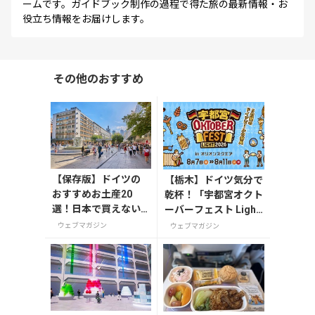
ームです。ガイドブック制作の過程で得た旅の最新情報・お
役立ち情報をお届けします。
その他のおすすめ
【保存版】ドイツの
【栃木】ドイツ気分で
おすすめお土産20
乾杯！「宇都宮オクト
選！日本で買えない
ーバーフェスト Light
雑貨からお菓子まで
2026」が8月7日から
ウェブマガジン
ウェブマガジン
徹底紹介
開催