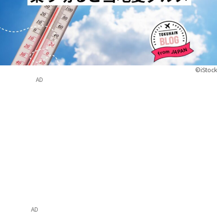
©iStock
AD
AD