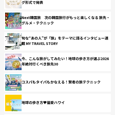
グ形式で発表
Next韓国旅 次の韓国旅行がもっと楽しくなる 旅先・
グルメ・テクニック
旬な“あの人”が「旅」をテーマに語るインタビュー連
載 MY TRAVEL STORY
今、こんな旅がしてみたい！地球の歩き方が選ぶ2026
年絶対行くべき旅先30
コスパもタイパもかなえる！賢者の旅テクニック
地球の歩き方♥偏愛ハワイ