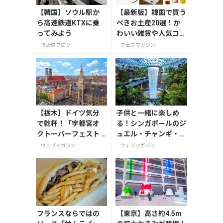
【韓国】ソウル駅か
【最新版】韓国で買う
ら高速鉄道KTXに乗
べきお土産20選！か
ってみよう
わいい雑貨や人気コス
メを紹介
特派員ブログ
ウェブマガジン
【栃木】ドイツ気分
子供と一緒に楽しめ
で乾杯！「宇都宮オ
る！シンガポールのジ
クトーバーフェスト L
ュエル・チャンギ・エ
ight 2026」が8月7日
アポート
ウェブマガジン
ウェブマガジン
から開催の画像一覧
フランスならではの
【東京】高さ約4.5m