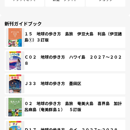
新刊ガイドブック
１５ 地球の歩き方 島旅 伊豆大島 利島（伊豆諸
島①）３訂版
Ｃ０２ 地球の歩き方 ハワイ島 ２０２７～２０２
８
Ｊ３３ 地球の歩き方 墨田区
０２ 地球の歩き方 島旅 奄美大島 喜界島 加計
呂麻島（奄美群島１） ５訂版
Ｄ１７ 地球の歩き方 タイ ２０２７～２０２８