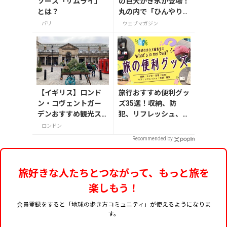
ソース「サムライ」
の巨大かき氷が登場！
とは？
丸の内で「ひんやりＫ
ＩＴＴＥ」が8月7日
パリ
ウェブマガジン
から開催
【イギリス】ロンド
旅行おすすめ便利グッ
ン・コヴェントガー
ズ35選！収納、防
デンおすすめ観光ス
犯、リフレッシュ、ど
ポット3つ！
れを持って行く？【編
ロンドン
集者の旅の持ち物】
Recommended by
旅好きな人たちとつながって、もっと旅を
楽しもう！
会員登録をすると「地球の歩き方コミュニティ」が使えるようになりま
す。