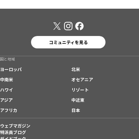
コミュニティを見る
国と地域
ヨーロッパ
北米
中南米
オセアニア
ハワイ
リゾート
アジア
中近東
アフリカ
日本
ウェブマガジン
特派員ブログ
ガイドブック