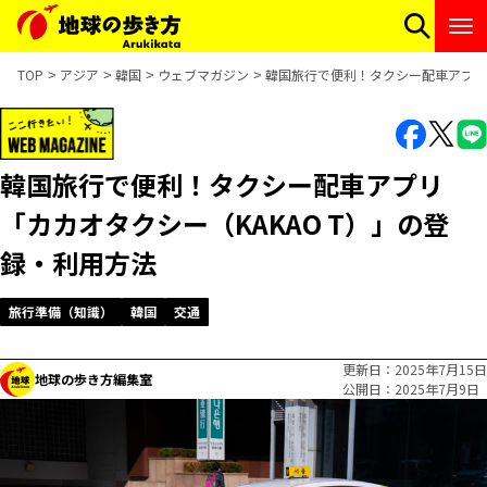
TOP
アジア
韓国
ウェブマガジン
韓国旅行で便利！タクシー配車アプリ「
韓国旅行で便利！タクシー配車アプリ
「カカオタクシー（KAKAO T）」の登
録・利用方法
旅行準備（知識）
韓国
交通
更新日
2025年7月15日
地球の歩き方編集室
公開日
2025年7月9日