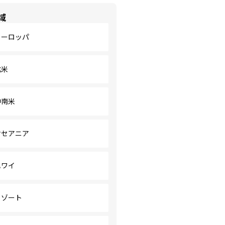
域
ヨーロッパ
北米
中南米
オセアニア
ハワイ
リゾート