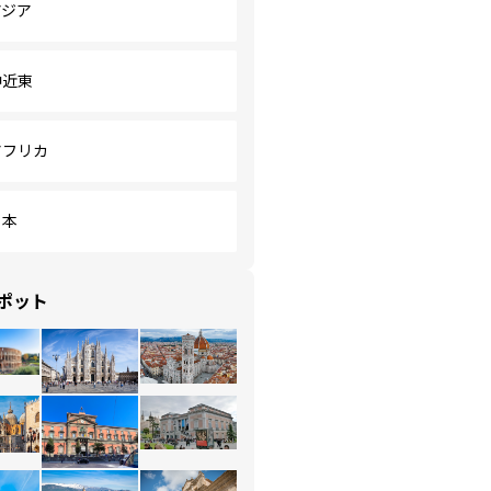
アジア
中近東
アフリカ
日本
ポット