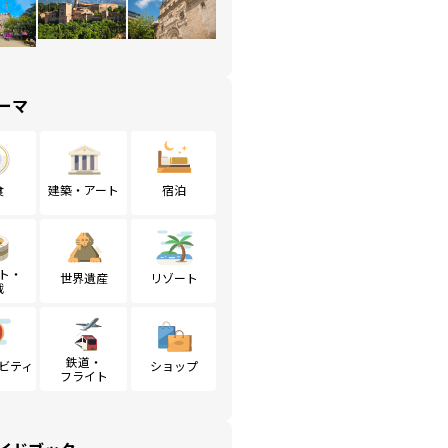
ーマ
食
建築・アート
宿泊
ト・
世界遺産
リゾート
戦
鉄道・
ビティ
ショップ
フライト