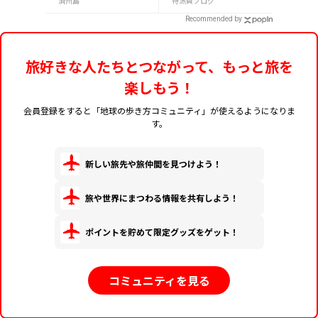
済州島
特派員ブログ
い雑貨、限定コスメ
イトアップ実施中）
Recommended by
まで
旅好きな人たちとつながって、もっと旅を
楽しもう！
会員登録をすると「地球の歩き方コミュニティ」が使えるようになりま
す。
新しい旅先や旅仲間を見つけよう！
旅や世界にまつわる情報を共有しよう！
ポイントを貯めて限定グッズをゲット！
コミュニティを見る