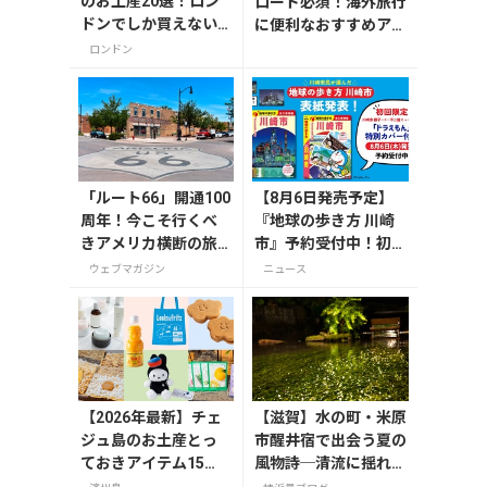
のお土産20選！ロン
ロード必須！海外旅行
ドンでしか買えない
に便利なおすすめアプ
雑貨/お菓子/紅茶まで
リ9選
ロンドン
徹底紹介
「ルート66」開通100
【8月6日発売予定】
周年！今こそ行くべ
『地球の歩き方 川崎
きアメリカ横断の旅
市』予約受付中！初回
【今旅2026】
限定版は「ドラえも
ウェブマガジン
ニュース
ん」特別カバー付き
【2026年最新】チェ
【滋賀】水の町・米原
ジュ島のお土産とっ
市醒井宿で出会う夏の
ておきアイテム15
風物詩─清流に揺れる
選！お菓子やかわい
梅花藻（8/24までラ