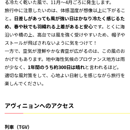
る冷たく乾いた風で、11月〜4月ごろに発生します。
旅行中に注意したいのは、体感温度が想像以上に下がるこ
と。
日差しがあっても風が強い日はかなり冷たく感じるた
め、春や秋でも羽織れる上着があると安心
です。とくに海
沿いや橋の上、高台では風を強く受けやすいため、帽子や
ストールが飛ばされないように気をつけて！
一方で、空気が澄鮮やかな青空が広がるのは、この風のお
かげでもあります。地中海性気候のプロヴァンス地方は雨
が少なく、
1年間のうち約300日は晴れ
と言われるほど。
適切な風対策をして、心地よい日射しを感じながら旅行を
楽しんでください。
アヴィニョンへのアクセス
列車（TGV）