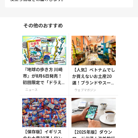
その他のおすすめ
『地球の歩き方 川崎
【人気】ベトナムでし
市』が8月6日発売！
か買えないお土産20
初回限定で「ドラえ
選！ブランドやスーパ
もん」描き下ろし特
ーのお菓子や雑貨まで
ニュース
ウェブマガジン
別カバー付き
紹介
【保存版】イギリス
【2025年版】ダウン