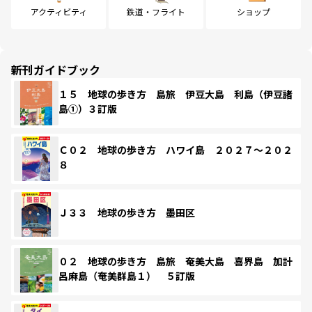
アクティビティ
鉄道・フライト
ショップ
新刊ガイドブック
１５ 地球の歩き方 島旅 伊豆大島 利島（伊豆諸
島①）３訂版
Ｃ０２ 地球の歩き方 ハワイ島 ２０２７～２０２
８
Ｊ３３ 地球の歩き方 墨田区
０２ 地球の歩き方 島旅 奄美大島 喜界島 加計
呂麻島（奄美群島１） ５訂版