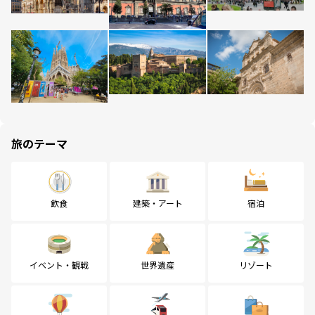
旅のテーマ
飲食
建築・アート
宿泊
イベント・観戦
世界遺産
リゾート