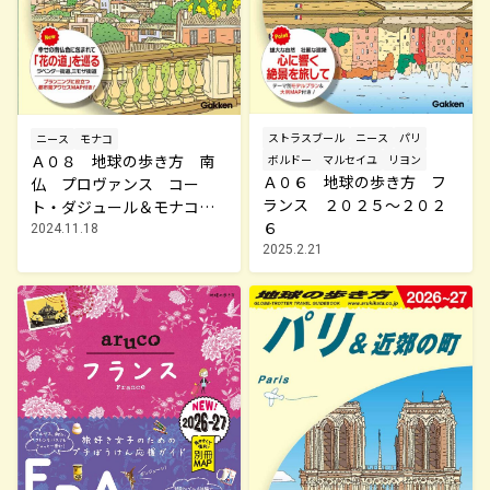
ストラスブール
ニース
パリ
ニース
モナコ
Ａ０８ 地球の歩き方 南
ボルドー
マルセイユ
リヨン
Ａ０６ 地球の歩き方 フ
仏 プロヴァンス コー
ランス ２０２５～２０２
ト・ダジュール＆モナコ
６
２０２５～２０２６
2024.11.18
2025.2.21