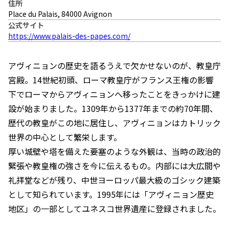
住所
Place du Palais, 84000 Avignon
公式サイト
https://www.palais-des-papes.com/
アヴィニョンの歴史を語るうえで欠かせないのが、教皇庁
宮殿。14世紀初頭、ローマ教皇庁がフランス王権の影響
下でローマからアヴィニョンへ移ったことをきっかけに建
設が始まりました。1309年から1377年までの約70年間、
歴代の教皇がこの地に居住し、アヴィニョンはカトリック
世界の中心として繁栄します。
厚い城壁や塔を備えた要塞のような外観は、当時の政治的
緊張や教皇権の強さを今に伝えるもの。内部には大広間や
礼拝堂などが残り、中世ヨーロッパ最大級のゴシック建築
として知られています。1995年には「アヴィニョン歴史
地区」の一部としてユネスコ世界遺産に登録されました。