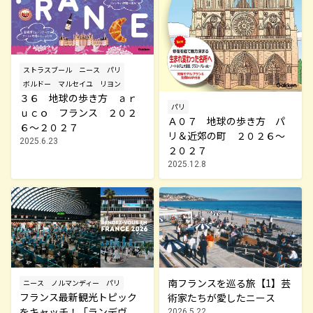
ストラスブール
ニース
パリ
ボルドー
マルセイユ
リヨン
３６ 地球の歩き方 ａｒ
パリ
ｕｃｏ フランス ２０２
Ａ０７ 地球の歩き方 パ
６～２０２７
リ＆近郊の町 ２０２６～
2025.6.23
２０２７
2025.12.8
南フランスを巡る旅【1】芸
ニース
ノルマンディー
パリ
フランス最新観光トピック
術家たちが愛したニース
をキャッチ！「ランデヴ
2026.5.22