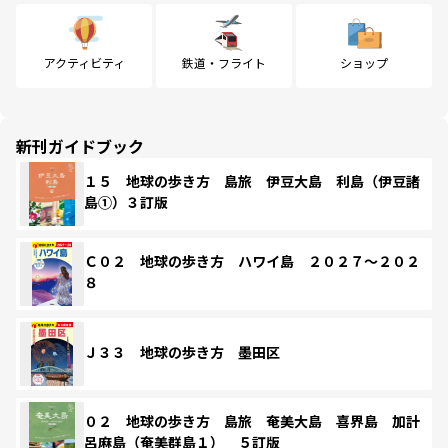
アクティビティ
鉄道・フライト
ショップ
新刊ガイドブック
１５ 地球の歩き方 島旅 伊豆大島 利島（伊豆諸
島①）３訂版
Ｃ０２ 地球の歩き方 ハワイ島 ２０２７～２０２
８
Ｊ３３ 地球の歩き方 墨田区
０２ 地球の歩き方 島旅 奄美大島 喜界島 加計
呂麻島（奄美群島１） ５訂版