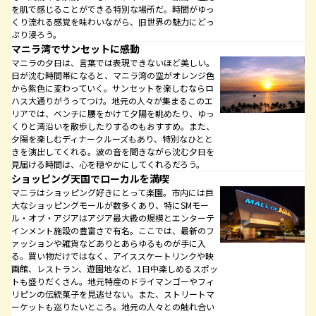
を肌で感じることができる特別な場所だ。時間がゆっ
くり流れる感覚を味わいながら、旧世界の魅力にどっ
ぷり浸ろう。
マニラ湾でサンセットに感動
マニラの夕日は、言葉では表現できないほど美しい。
日が沈む時間帯になると、マニラ湾の空がオレンジ色
から紫色に変わっていく。サンセットを楽しむならロ
ハス大通りがうってつけ。地元の人々が集まるこのエ
リアでは、ベンチに腰をかけて夕陽を眺めたり、ゆっ
くりと湾沿いを散歩したりするのもおすすめ。また、
夕陽を楽しむディナークルーズもあり、特別なひとと
きを演出してくれる。波の音を聞きながら沈む夕日を
見届ける時間は、心を穏やかにしてくれるだろう。
ショッピング天国でローカルを満喫
マニラはショッピング好きにとって楽園。市内には巨
大なショッピングモールが数多くあり、特にSMモー
ル・オブ・アジアはアジア最大級の規模とエンターテ
インメント施設の豊富さで有名。ここでは、最新のフ
ァッションや雑貨などありとあらゆるものが手に入
る。買い物だけではなく、アイススケートリンクや映
画館、レストラン、遊園地など、1日中楽しめるスポッ
トも盛りだくさん。地元特産のドライマンゴーやフィ
リピンの伝統菓子を見逃せない。また、ストリートマ
ーケットも巡りたいところ。地元の人々との触れ合い