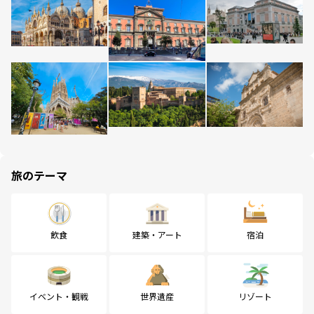
旅のテーマ
飲食
建築・アート
宿泊
イベント・観戦
世界遺産
リゾート