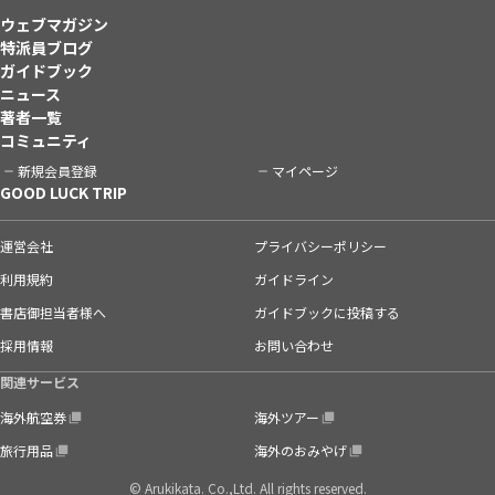
ウェブマガジン
特派員ブログ
ガイドブック
ニュース
著者一覧
コミュニティ
新規会員登録
マイページ
GOOD LUCK TRIP
運営会社
プライバシーポリシー
利用規約
ガイドライン
書店御担当者様へ
ガイドブックに投稿する
採用情報
お問い合わせ
関連サービス
海外航空券
海外ツアー
旅行用品
海外のおみやげ
© Arukikata. Co.,Ltd. All rights reserved.