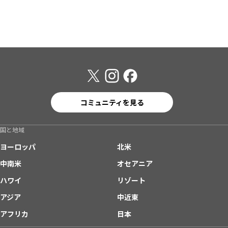
コミュニティを見る
国と地域
ヨーロッパ
北米
中南米
オセアニア
ハワイ
リゾート
アジア
中近東
アフリカ
日本