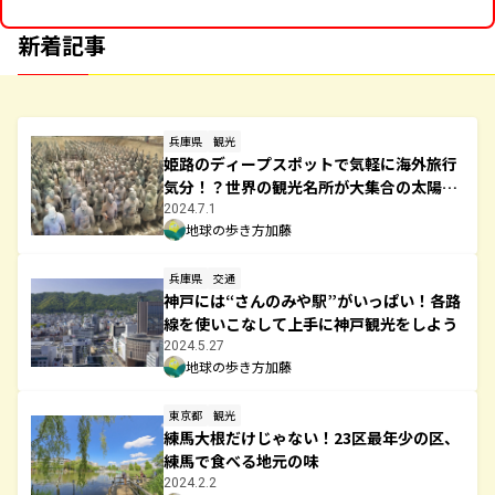
新着記事
兵庫県
観光
姫路のディープスポットで気軽に海外旅行
気分！？世界の観光名所が大集合の太陽公
園
2024.7.1
地球の歩き方加藤
兵庫県
交通
神戸には“さんのみや駅”がいっぱい！各路
線を使いこなして上手に神戸観光をしよう
2024.5.27
地球の歩き方加藤
東京都
観光
練馬大根だけじゃない！23区最年少の区、
練馬で食べる地元の味
2024.2.2