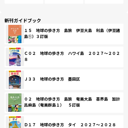
新刊ガイドブック
１５ 地球の歩き方 島旅 伊豆大島 利島（伊豆諸
島①）３訂版
Ｃ０２ 地球の歩き方 ハワイ島 ２０２７～２０２
８
Ｊ３３ 地球の歩き方 墨田区
０２ 地球の歩き方 島旅 奄美大島 喜界島 加計
呂麻島（奄美群島１） ５訂版
Ｄ１７ 地球の歩き方 タイ ２０２７～２０２８