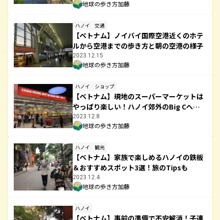
地球の歩き方加藤
ハノイ
交通
【ベトナム】ノイバイ国際空港近くのホテ
ルから空港までの歩き方と朝の空港の様子
2023.12.15
地球の歩き方加藤
ハノイ
ショップ
【ベトナム】現地のスーパーマーケットは
やっぱり楽しい！ハノイ郊外のBig Cへ行
ってみた
2023.12.8
地球の歩き方加藤
ハノイ
観光
【ベトナム】家族で楽しめるハノイの鉄板
＆おすすめスポット3選！旅のTipsも
2023.12.4
地球の歩き方加藤
ハノイ
【ベトナム】事前の準備で不安解消！子連