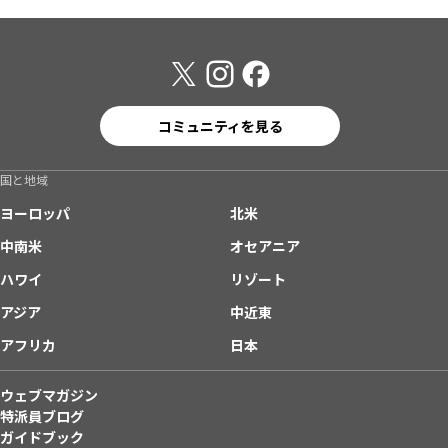
コミュニティを見る
国と地域
ヨーロッパ
北米
中南米
オセアニア
ハワイ
リゾート
アジア
中近東
アフリカ
日本
ウェブマガジン
特派員ブログ
ガイドブック