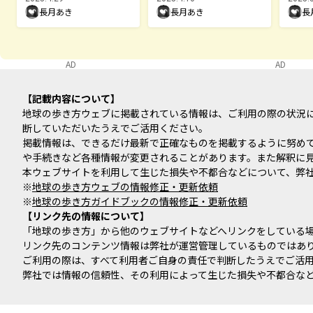
長月あき
長月あき
長
阜市
AD
AD
記載内容について
地球の歩き方ウェブに掲載されている情報は、ご利用の際の状況
断していただいたうえでご活用ください。
掲載情報は、できるだけ最新で正確なものを掲載するように努め
や手続きなど各種情報が変更されることがあります。また解釈に
本ウェブサイトを利用して生じた損失や不都合などについて、弊
※
地球の歩き方ウェブの情報修正・更新依頼
※
地球の歩き方ガイドブックの情報修正・更新依頼
リンク先の情報について
「地球の歩き方」から他のウェブサイトなどへリンクをしている
リンク先のコンテンツ情報は弊社が運営管理しているものではあ
ご利用の際は、すべて利用者ご自身の責任で判断したうえでご活
弊社では情報の信頼性、その利用によって生じた損失や不都合な