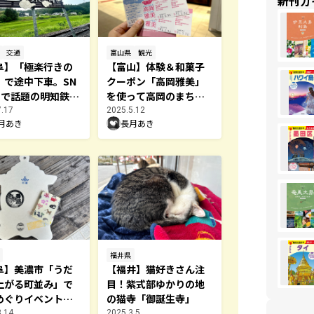
新刊ガ
交通
富山県
観光
阜】「極楽行きの
【富山】体験＆和菓子
」で途中下車。SN
クーポン「高岡雅美」
えで話題の明知鉄
を使って高岡のまち巡
極楽駅へ！
り！4月からの注意点も
7.17
2025.5.12
月あき
長月あき
紹介／高岡市
福井県
阜】美濃市「うだ
【福井】猫好きさん注
上がる町並み」で
目！紫式部ゆかりの地
めぐりイベント開
の猫寺「御誕生寺」
4/3まで）
3.14
2025.3.5