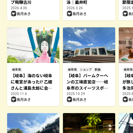
プ飛騨古川
泳｜垂井町
節限
てき
2026.4.30
2026.3.26
2025.
長月あき
長月あき
長
岐阜県
岐阜県
ショップ
飲食
岐阜県
【岐阜】海のない岐阜
【岐阜】バームクーヘ
【岐
に竜宮があった!? 乙姫
ンの工場直営店──岐
が旅
さんと浦島太郎に会え
阜市のスイーツスポッ
多治
る乙姫公園へ（輪之内
ト「FLEUR（フルー
ミュ
2025.11.6
2025.10.29
2025.
長月あき
長月あき
長
町）
ル）」
『旅
駆者
催中