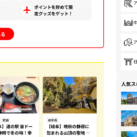
る
ポイントを貯めて限
！
定グッズをゲット！
見る
人気ス
飲食
岐阜県
阜】道の駅 宙ドー
【岐阜】晩秋の静寂に
神岡で冬の味！季
包まれる山頂の聖地 ―