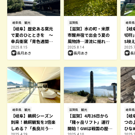
岐阜県
観光
滋賀県
岐阜県
【岐阜】歴史ある窯元
【滋賀】水の町・米原
【岐
で夏のひとときを ～
市醒井宿で出会う夏の
切符
幸兵衛窯「青色週間」
風物詩─清流に揺れる
S映
開催中（〜8月17日）／
梅花藻（8/24までライ
道・
2025.8.15
2025.8.14
2025.
長月あき
長月あき
長
多治見市～
トアップ実施中）
岐阜県
観光
滋賀県
観光
岐阜県
【岐阜】鵜飼シーズン
【滋賀】4月26日から
【岐
到来！鵜飼観覧を3倍楽
「賤ヶ岳リフト」運行
つの
しめる？「長良川うか
開始！GWは戦国の歴史
ひな
いミュージアム」／岐
と絶景を満喫しよう
催中（
2025.4.29
2025.4.10
2025.