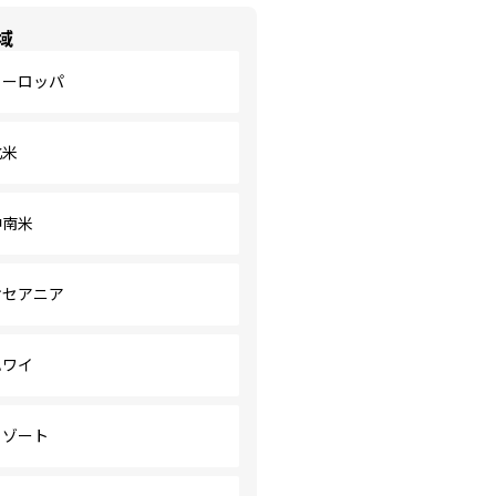
域
ヨーロッパ
北米
中南米
オセアニア
ハワイ
リゾート