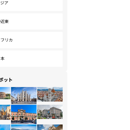
アジア
中近東
アフリカ
日本
ポット