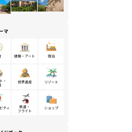
ーマ
食
建築・アート
宿泊
ト・
世界遺産
リゾート
戦
鉄道・
ビティ
ショップ
フライト