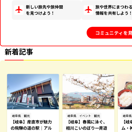
新しい旅先や旅仲間
旅や世界にまつわ
を見つけよう！
情報を共有しよう
コミュニティを
新着記事
岐阜県
観光
岐阜県
イベント
観光
岐阜県
【岐阜】産直市が魅力
【岐阜】春風に泳ぐ、
【岐
の飛騨の道の駅｜アル
相川こいのぼり一斉遊
ム・