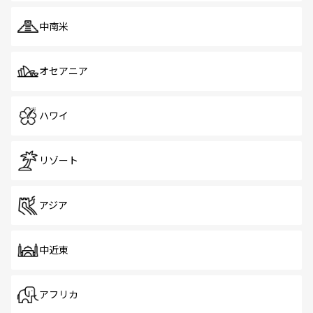
中南米
オセアニア
ハワイ
リゾート
アジア
中近東
アフリカ