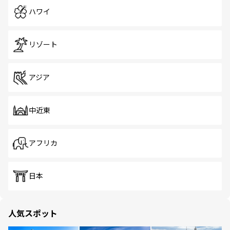
ハワイ
リゾート
アジア
中近東
アフリカ
日本
人気スポット