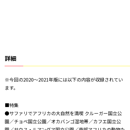
詳細
※今回の2020～2021年版には以下の内容が収録されてい
ます。
■特集
●サファリでアフリカの大自然を満喫 クルーガー国立公
園／チョベ国立公園／オカバンゴ湿地帯／カフエ国立公
園／サウス・ルアングア国立公園／南部アフリカの動物た