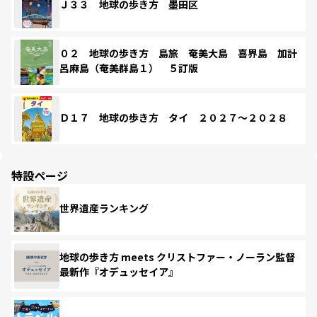
Ｊ３３ 地球の歩き方 墨田区
０２ 地球の歩き方 島旅 奄美大島 喜界島 加計
呂麻島（奄美群島１） ５訂版
Ｄ１７ 地球の歩き方 タイ ２０２７～２０２８
特設ページ
世界遺産ランキング
地球の歩き方 meets クリストファー・ノーラン監督
最新作『オデュッセイア』