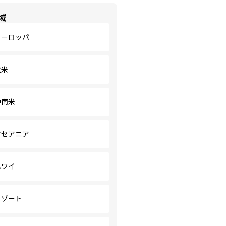
域
ヨーロッパ
北米
中南米
オセアニア
ハワイ
リゾート