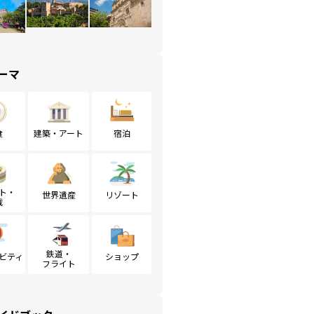
ーマ
食
建築・アート
宿泊
ト・
世界遺産
リゾート
戦
鉄道・
ビティ
ショップ
フライト