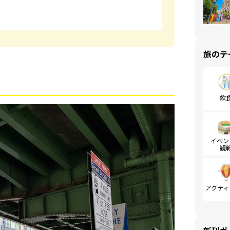
旅のテ
飲
イベン
観
アクティ