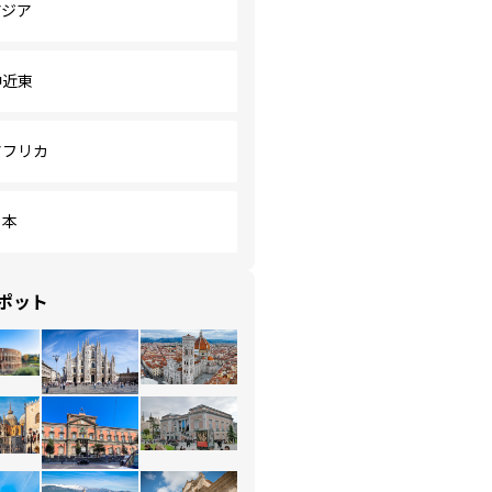
アジア
中近東
アフリカ
日本
ポット