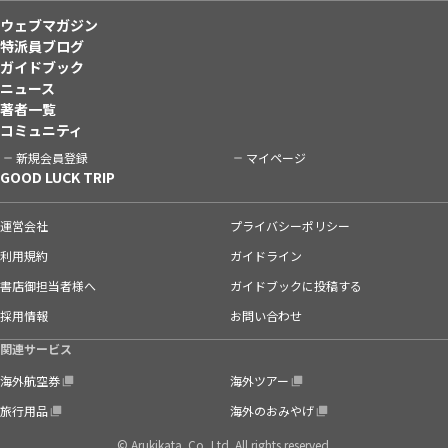
ウェブマガジン
特派員ブログ
ガイドブック
ニュース
著者一覧
コミュニティ
新規会員登録
マイページ
GOOD LUCK TRIP
運営会社
プライバシーポリシー
利用規約
ガイドライン
書店御担当者様へ
ガイドブックに投稿する
採用情報
お問い合わせ
関連サービス
海外航空券
海外ツアー
旅行用品
海外のおみやげ
© Arukikata. Co.,Ltd. All rights reserved.