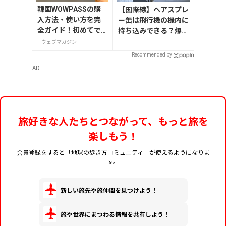
韓国WOWPASSの購
【国際線】ヘアスプレ
入方法・使い方を完
ー缶は飛行機の機内に
全ガイド！初めてで
持ち込みできる？爆発
も迷わない
するって本当？
ウェブマガジン
Recommended by
AD
旅好きな人たちとつながって、もっと旅を
楽しもう！
会員登録をすると「地球の歩き方コミュニティ」が使えるようになりま
す。
新しい旅先や旅仲間を見つけよう！
旅や世界にまつわる情報を共有しよう！