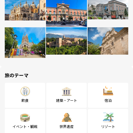
旅のテーマ
飲食
建築・アート
宿泊
イベント・観戦
世界遺産
リゾート