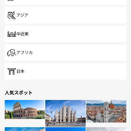
アジア
中近東
アフリカ
日本
人気スポット