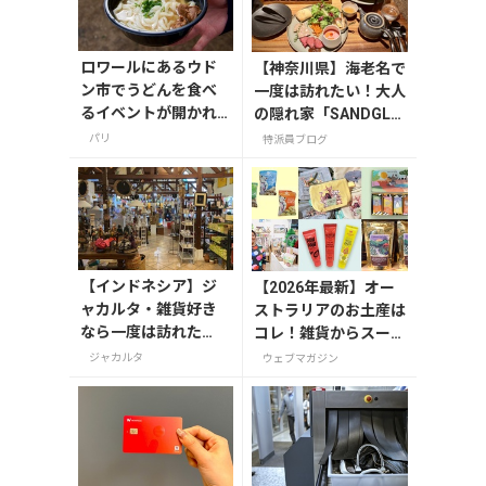
ロワールにあるウド
【神奈川県】海老名で
ン市でうどんを食べ
一度は訪れたい！大人
るイベントが開かれ
の隠れ家「SANDGLA
る
SS 熾火」で味わうア
パリ
特派員ブログ
フタヌーンティー
【インドネシア】ジ
【2026年最新】オー
ャカルタ・雑貨好き
ストラリアのお土産は
なら一度は訪れた
コレ！雑貨からスーパ
い！インドネシアの
ーでも買えるグルメま
ジャカルタ
ウェブマガジン
魅力が詰まった「Chi
で13選
c Mart」