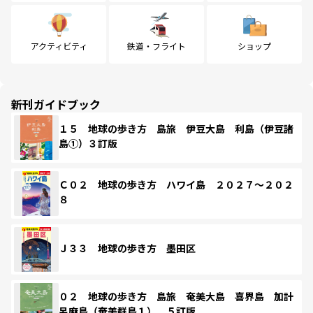
アクティビティ
鉄道・フライト
ショップ
新刊ガイドブック
１５ 地球の歩き方 島旅 伊豆大島 利島（伊豆諸
島①）３訂版
Ｃ０２ 地球の歩き方 ハワイ島 ２０２７～２０２
８
Ｊ３３ 地球の歩き方 墨田区
０２ 地球の歩き方 島旅 奄美大島 喜界島 加計
呂麻島（奄美群島１） ５訂版