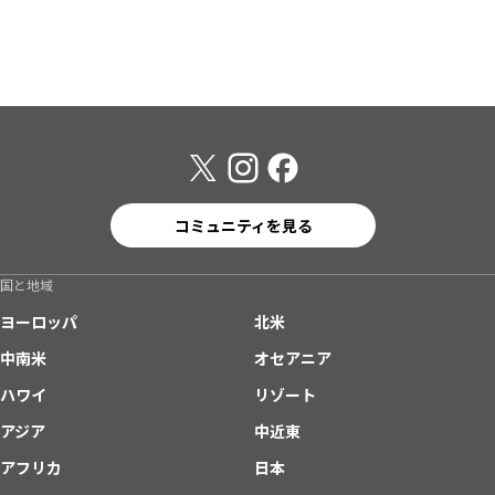
コミュニティを見る
国と地域
ヨーロッパ
北米
中南米
オセアニア
ハワイ
リゾート
アジア
中近東
アフリカ
日本