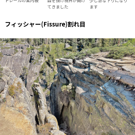
トレールの案内板
森を抜け視界が開け
少し急な下りになり
てきました
ます
フィッシャー(Fissure)割れ目