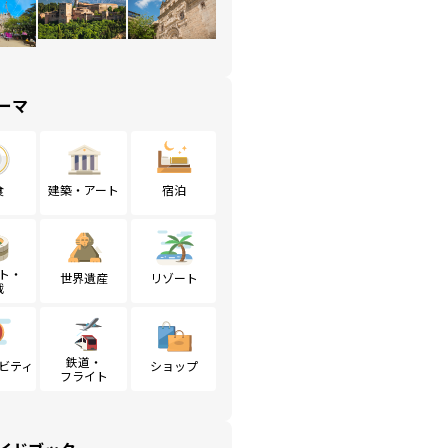
ーマ
食
建築・アート
宿泊
ト・
世界遺産
リゾート
戦
鉄道・
ビティ
ショップ
フライト