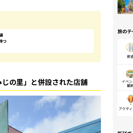
旅のテ
舗
待つ
飲
みじの里」と併設された店舗
イベン
観
アクティ