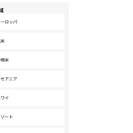
域
ヨーロッパ
北米
中南米
オセアニア
ハワイ
リゾート