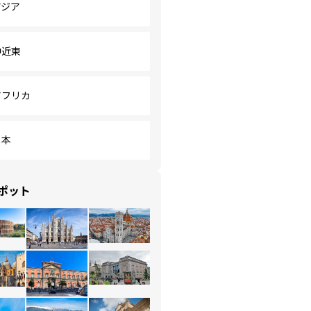
アジア
中近東
アフリカ
日本
ポット