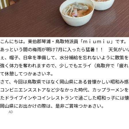
こんにちは。東伯郡琴浦・鳥取特派員「ｍｉｕｍｉｕ」です。
あっという間の梅雨が明け7月に入ったら猛暑！！ 天気がい
ぇ、帽子、日傘を準備して、水分補給を忘れないように散策を
強く体力を奪われますので、少しでもエライ（鳥取弁で「疲れ
て休憩してつかぁさいネ。
さて、今回は鳥取県ではなく岡山県にある昔懐かしい昭和み感
コンビニエンスストアなど少なかった時代、カップラーメンを
たドライブインやコインレストランで過ごした昭和っ子には懐
岡山県にお出かけの際は、是非ご賞味つかぁさい。
AD