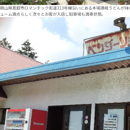
岡山県真庭市ロマンチック街道313号線沿いにある本場讃岐うどんが
ューム満点らしく次々とお客が入店し駐車場も満車状態。