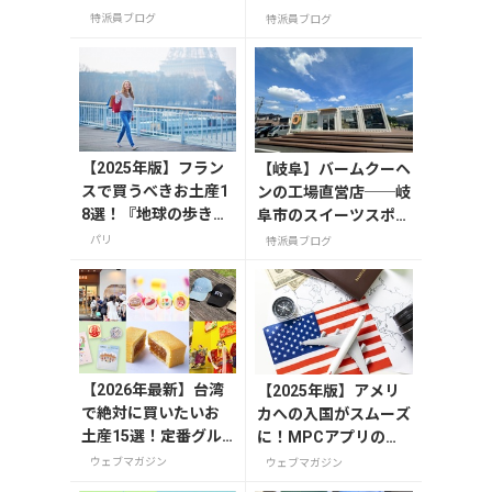
ス」と30階アフタヌ
iなどインターネット
特派員ブログ
特派員ブログ
ーンティー
事情
【2025年版】フラン
【岐阜】バームクーヘ
スで買うべきお土産1
ンの工場直営店──岐
8選！『地球の歩き
阜市のスイーツスポッ
方』編集者おすすめ
ト「FLEUR（フルー
パリ
特派員ブログ
のお菓子や雑貨など
ル）」
を紹介
【2026年最新】台湾
【2025年版】アメリ
で絶対に買いたいお
カへの入国がスムーズ
土産15選！定番グル
に！MPCアプリの登
メやかわいい雑貨、
録方法や使い方を解説
ウェブマガジン
ウェブマガジン
限定商品も紹介