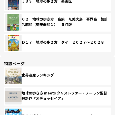
Ｊ３３ 地球の歩き方 墨田区
０２ 地球の歩き方 島旅 奄美大島 喜界島 加計
呂麻島（奄美群島１） ５訂版
Ｄ１７ 地球の歩き方 タイ ２０２７～２０２８
特設ページ
世界遺産ランキング
地球の歩き方 meets クリストファー・ノーラン監督
最新作『オデュッセイア』