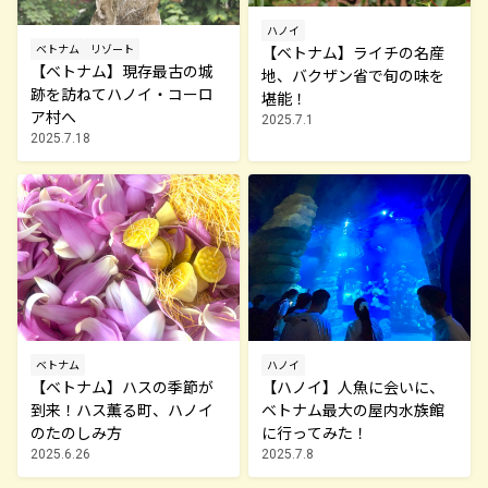
ハノイ
ベトナム
リゾート
【ベトナム】ライチの名産
【ベトナム】現存最古の城
地、バクザン省で旬の味を
跡を訪ねてハノイ・コーロ
堪能！
ア村へ
2025.7.1
2025.7.18
ベトナム
ハノイ
【ベトナム】ハスの季節が
【ハノイ】人魚に会いに、
到来！ハス薫る町、ハノイ
ベトナム最大の屋内水族館
のたのしみ方
に行ってみた！
2025.6.26
2025.7.8