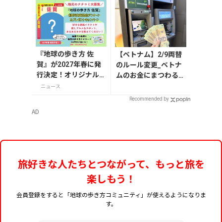
『地球の歩き方 佐
【ベトナム】2/9両替
賀』が2027年春に発
のルール変更_ベトナ
行決定！オリジナル
ムのお金にまつわるエ
グッズが当たる発行
トセトラ（ハノイ編）
ニュース
記念アンケート実施
Recommended by
中
AD
旅好きな人たちとつながって、もっと旅を
楽しもう！
会員登録をすると「地球の歩き方コミュニティ」が使えるようになりま
す。