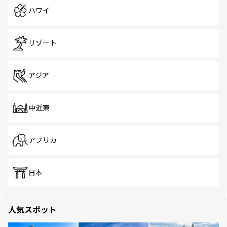
ハワイ
リゾート
アジア
中近東
アフリカ
日本
人気スポット