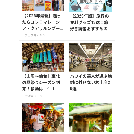
【2026年最新】迷っ
【2025年版】旅行の
たらコレ！マレーシ
便利グッズ13選！旅
ア・クアラルンプー
好き読者おすすめの持
ルで絶対買いたいお
ち物リスト
ウェブマガジン
土産15選
【山形〜仙台】東北
ハワイの達人が選ぶ絶
の夏祭りシーズン到
対に外せないお土産2
来！移動は「仙山
5選
線」と「高速バス」
特派員ブログ
どっちが正解？