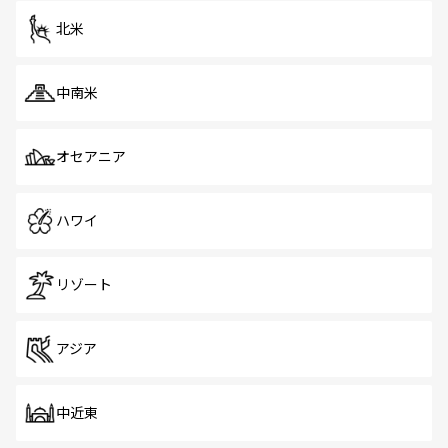
北米
中南米
オセアニア
ハワイ
リゾート
アジア
中近東