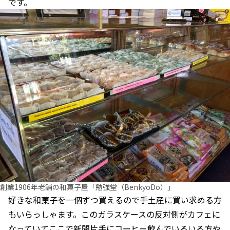
です。
創業1906年老舗の和菓子屋「勉強堂（BenkyoDo）」
好きな和菓子を一個ずつ買えるので手土産に買い求める方
もいらっしゃます。このガラスケースの反対側がカフェに
なっていてここで新聞片手にコーヒー飲んでいるいる方や