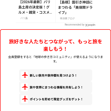
【2026年最新】バリ
【島根】国引き神話に
島土産の決定版！グ
まつわる「美保関ドラ
ルメ・雑貨・コスメ
イブ」
のおすすめ20選
バリ島
特派員ブログ
Recommended by
旅好きな人たちとつながって、もっと旅を
楽しもう！
会員登録をすると「地球の歩き方コミュニティ」が使えるようになりま
す。
新しい旅先や旅仲間を見つけよう！
旅や世界にまつわる情報を共有しよう！
ポイントを貯めて限定グッズをゲット！