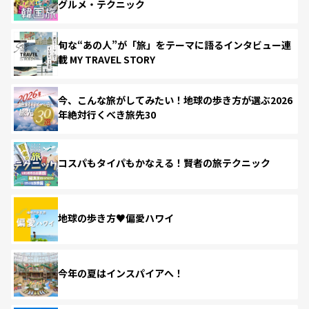
グルメ・テクニック
旬な“あの人”が「旅」をテーマに語るインタビュー連
載 MY TRAVEL STORY
今、こんな旅がしてみたい！地球の歩き方が選ぶ2026
年絶対行くべき旅先30
コスパもタイパもかなえる！賢者の旅テクニック
地球の歩き方♥偏愛ハワイ
今年の夏はインスパイアへ！