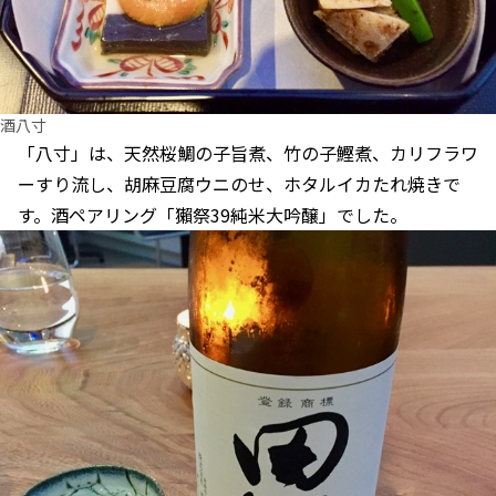
酒八寸
「八寸」は、天然桜鯛の子旨煮、竹の子鰹煮、カリフラワ
ーすり流し、胡麻豆腐ウニのせ、ホタルイカたれ焼きで
す。酒ペアリング「獺祭39純米大吟醸」でした。