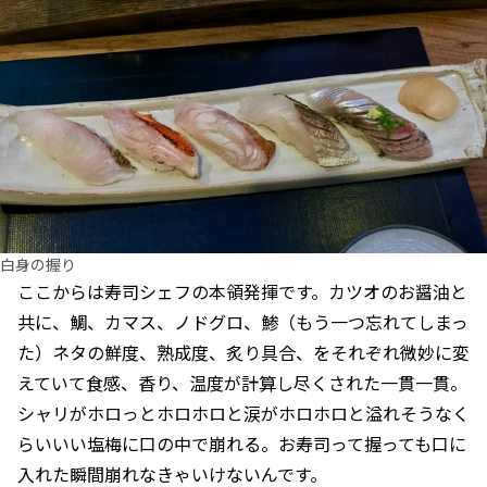
白身の握り
ここからは寿司シェフの本領発揮です。カツオのお醤油と
共に、鯛、カマス、ノドグロ、鯵（もう一つ忘れてしまっ
た）ネタの鮮度、熟成度、炙り具合、をそれぞれ微妙に変
えていて食感、香り、温度が計算し尽くされた一貫一貫。
シャリがホロっとホロホロと涙がホロホロと溢れそうなく
らいいい塩梅に口の中で崩れる。お寿司って握っても口に
入れた瞬間崩れなきゃいけないんです。