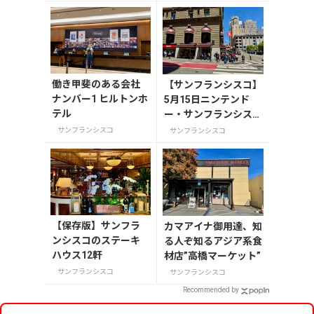
働き甲斐のある会社
【サンフランシスコ】
ナンバー1 ヒルトンホ
5月15日ニンテンド
テル
ー・サンフランシスコ
店オープンしました！
サンフランシスコ
サンフランシスコ
【保存版】サンフラ
カマアイナ御用達、知
ンシスコのステーキ
る人ぞ知るアジア系食
ハウス12軒
材店”高橋マーケット”
サンフランシスコ
サンフランシスコ
Recommended by