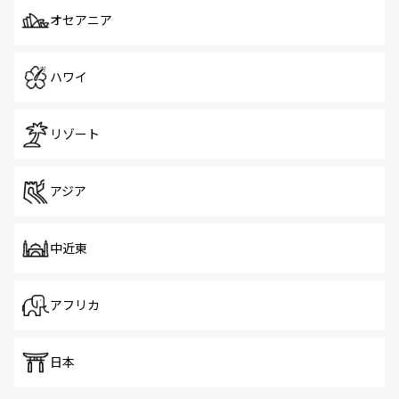
オセアニア
ハワイ
リゾート
アジア
中近東
アフリカ
日本