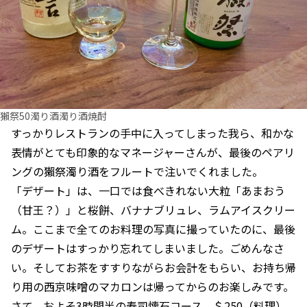
獺祭50濁り酒濁り酒焼酎
すっかりレストランの手中に入ってしまった我ら、和かな
表情がとても印象的なマネージャーさんが、最後のペアリ
ングの獺祭濁り酒をフルートで注いでくれました。
「デザート」は、一口では食べきれない大粒「あまおう
（甘王？）」と桜餅、バナナブリュレ、ラムアイスクリー
ム。ここまで全てのお料理の写真に撮っていたのに、最後
のデザートはすっかり忘れてしまいました。ごめんなさ
い。そしてお茶をすすりながらお会計をもらい、お持ち帰
り用の西京味噌のマカロンは帰ってからのお楽しみです。
さて、およそ3時間半の寿司懐石コース。＄250（料理）