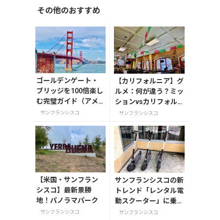
その他のおすすめ
ゴールデンゲート・
【カリフォルニア】グ
ブリッジを100倍楽し
ルメ：何が違う？ミッ
む完璧ガイド（アメ
ションvsカリフォル
リカ・サンフランシ
ニアのブリトー対決
サンフランシスコ
サンフランシスコ
スコ）
【米国・サンフラン
サンフランシスコの新
シスコ】最新景勝
トレンド「レンタル電
地！パノラマパーク
動スクーター」に乗っ
てみた！レポート☆
サンフランシスコ
サンフランシスコ