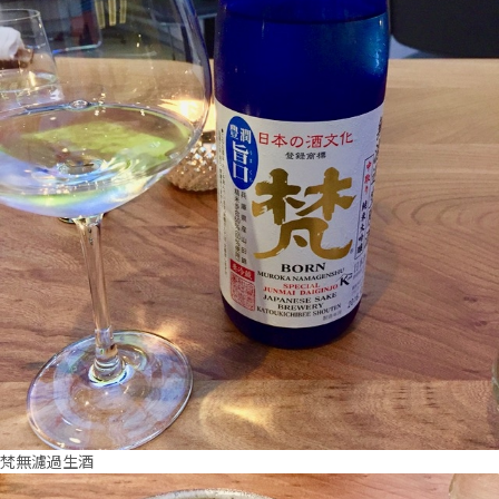
梵無濾過生酒