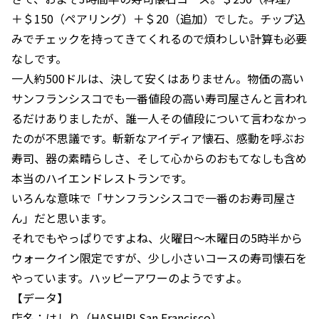
＋＄150（ペアリング）＋＄20（追加）でした。チップ込
みでチェックを持ってきてくれるので煩わしい計算も必要
なしです。
一人約500ドルは、決して安くはありません。物価の高い
サンフランシスコでも一番値段の高い寿司屋さんと言われ
るだけありましたが、誰一人その値段について言わなかっ
たのが不思議です。斬新なアイディア懐石、感動を呼ぶお
寿司、器の素晴らしさ、そして心からのおもてなしも含め
本当のハイエンドレストランです。
いろんな意味で「サンフランシスコで一番のお寿司屋さ
ん」だと思います。
それでもやっぱりですよね、火曜日～木曜日の5時半から
ウォークイン限定ですが、少し小さいコースの寿司懐石を
やっています。ハッピーアワーのようですよ。
【データ】
店名：はしり（HASHIRI San Francisco）