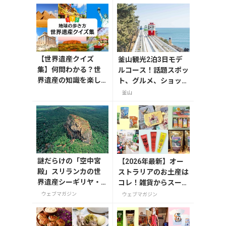
【世界遺産クイズ
釜山観光2泊3日モデ
集】何問わかる？世
ルコース！話題スポッ
界遺産の知識を楽し
ト、グルメ、ショッピ
く学ぼう
ングを満喫
釜山
謎だらけの「空中宮
【2026年最新】オー
殿」スリランカの世
ストラリアのお土産は
界遺産シーギリヤ・
コレ！雑貨からスーパ
ロック登頂に挑戦！
ーでも買えるグルメま
ウェブマガジン
ウェブマガジン
で13選