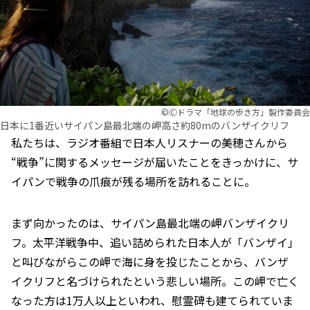
©︎Ⓒドラマ「地球の歩き方」製作委員会
日本に1番近いサイパン島最北端の岬高さ約80mのバンザイクリフ
私たちは、ラジオ番組で日本人リスナーの美穂さんから
“戦争”に関するメッセージが届いたことをきっかけに、サ
イパンで戦争の爪痕が残る場所を訪れることに。
まず向かったのは、サイパン島最北端の岬バンザイクリ
フ。太平洋戦争中、追い詰められた日本人が「バンザイ」
と叫びながらこの岬で海に身を投じたことから、バンザ
イクリフと名づけられたという悲しい場所。この岬で亡く
なった方は1万人以上といわれ、慰霊碑も建てられていま