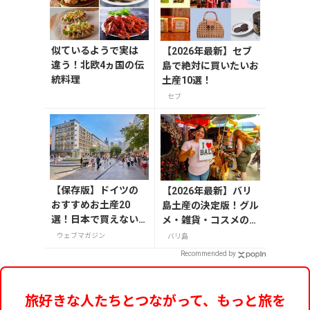
似ているようで実は
【2026年最新】セブ
違う！北欧4ヵ国の伝
島で絶対に買いたいお
統料理
土産10選！
セブ
【保存版】ドイツの
【2026年最新】バリ
おすすめお土産20
島土産の決定版！グル
選！日本で買えない
メ・雑貨・コスメのお
雑貨からお菓子まで
すすめ20選
ウェブマガジン
バリ島
徹底紹介
Recommended by
旅好きな人たちとつながって、もっと旅を