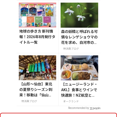
徹底紹介
地球の歩き方 新刊情
森の妖精と呼ばれる可
報！2026年8月発行タ
憐なレンゲショウマの
イトル一覧
花を求め、白河市の天
狗山へ行って来まし
特派員ブログ
た。
【山形〜仙台】東北
【ニュージーランド・
の夏祭りシーズン到
AKL】食事とワインで
来！移動は「仙山
快適旅！NZ航空と入
線」と「高速バス」
国情報
特派員ブログ
オークランド
どっちが正解？
Recommended by