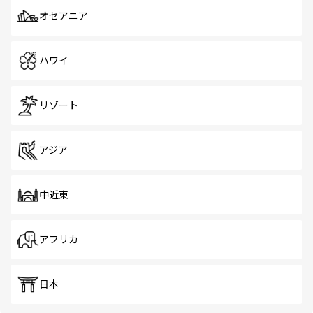
オセアニア
ハワイ
リゾート
アジア
中近東
アフリカ
日本