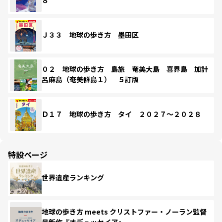
８
Ｊ３３ 地球の歩き方 墨田区
０２ 地球の歩き方 島旅 奄美大島 喜界島 加計
呂麻島（奄美群島１） ５訂版
Ｄ１７ 地球の歩き方 タイ ２０２７～２０２８
特設ページ
世界遺産ランキング
地球の歩き方 meets クリストファー・ノーラン監督