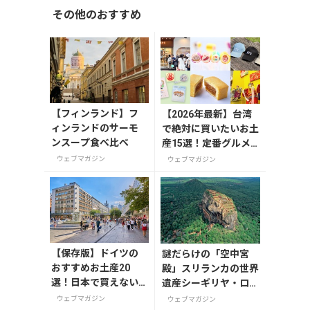
その他のおすすめ
【フィンランド】フ
【2026年最新】台湾
ィンランドのサーモ
で絶対に買いたいお土
ンスープ食べ比べ
産15選！定番グルメ
やかわいい雑貨、限定
ウェブマガジン
ウェブマガジン
商品も紹介
【保存版】ドイツの
謎だらけの「空中宮
おすすめお土産20
殿」スリランカの世界
選！日本で買えない
遺産シーギリヤ・ロッ
雑貨からお菓子まで
ク登頂に挑戦！
ウェブマガジン
ウェブマガジン