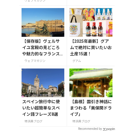
ウェブマガジン
【保存版】ヴェルサ
【2025年最新】グア
イユ宮殿の見どころ
ムで絶対に買いたいお
や魅力的なフランス
土産15選！
の宮殿/庭園にせまる
ウェブマガジン
グアム
スペイン旅行中に使
【島根】国引き神話に
いたい超簡単なスペ
まつわる「美保関ドラ
イン語フレーズ8選
イブ」
特派員ブログ
特派員ブログ
Recommended by