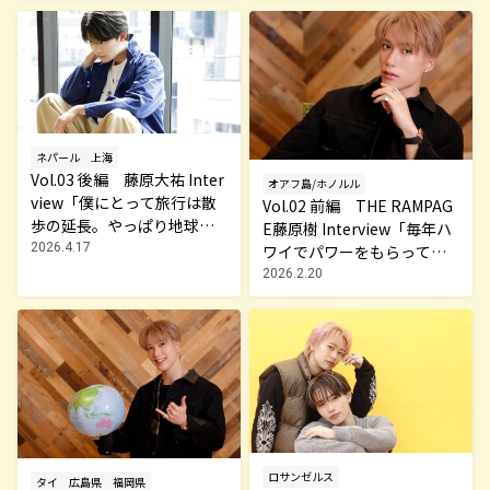
ネパール
上海
Vol.03 後編 藤原大祐 Inter
オアフ島/ホノルル
view「僕にとって旅行は散
Vol.02 前編 THE RAMPAG
歩の延長。やっぱり地球は
E藤原樹 Interview「毎年ハ
歩かないと！」～MY TRAVE
2026.4.17
ワイでパワーをもらってい
L STORY～
ます」～MY TRAVEL STORY
2026.2.20
～
ロサンゼルス
タイ
広島県
福岡県