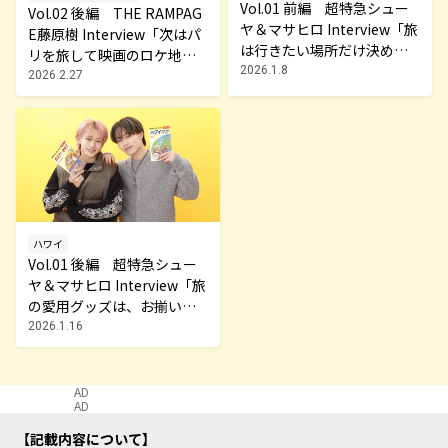
Vol.01 前編 超特急シュー
Vol.02 後編 THE RAMPAG
ヤ＆マサヒロ Interview「旅
E藤原樹 Interview「次はパ
は行きたい場所だけ決め
リを旅して映画のロケ地を
て、あとはノリ！」～MY TR
2026.1.8
巡ってみたい！」～MY TRA
2026.2.27
AVEL STORY～
VEL STORY～
ハワイ
Vol.01 後編 超特急シュー
ヤ＆マサヒロ Interview「旅
の愛用グッズは、お揃いの
キャリー」～MY TRAVEL ST
2026.1.16
ORY～
AD
AD
記載内容について