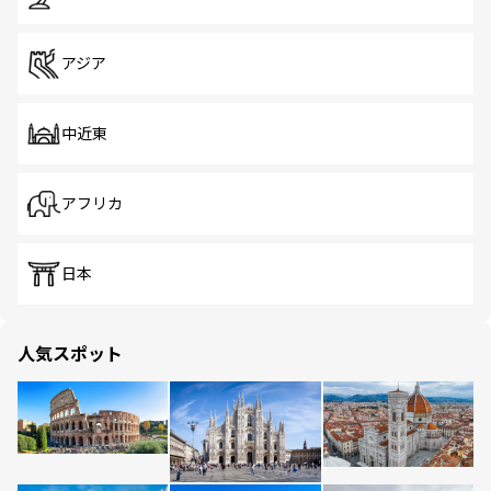
アジア
中近東
アフリカ
日本
人気スポット