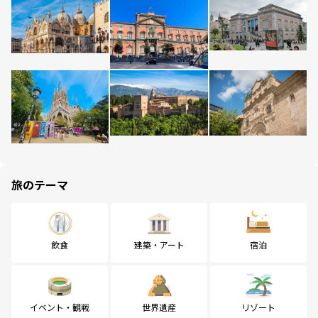
旅のテーマ
飲食
建築・アート
宿泊
イベント・観戦
世界遺産
リゾート