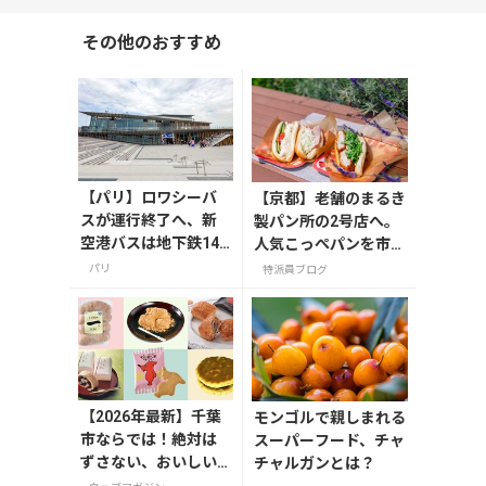
その他のおすすめ
【パリ】ロワシーバ
【京都】老舗のまるき
スが運行終了へ、新
製パン所の2号店へ。
空港バスは地下鉄14
人気こっぺパンを市役
号線サン・ドニ・プ
所で味わう
パリ
特派員ブログ
レイエルから
【2026年最新】千葉
モンゴルで親しまれる
市ならでは！絶対は
スーパーフード、チャ
ずさない、おいしい
チャルガンとは？
お土産10選