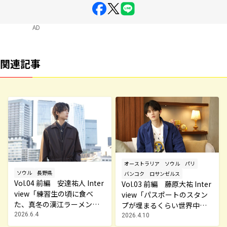
AD
関連記事
オーストラリア
ソウル
パリ
ソウル
長野県
バンコク
ロサンゼルス
Vol.04 前編 安達祐人 Inter
Vol.03 前編 藤原大祐 Inter
view「練習生の頃に食べ
view「パスポートのスタン
た、真冬の漢江ラーメンが
プが埋まるくらい世界中を
最高でした」～MY TRAVEL
2026.6.4
旅してきました」～MY TRA
2026.4.10
STORY～
VEL STORY～