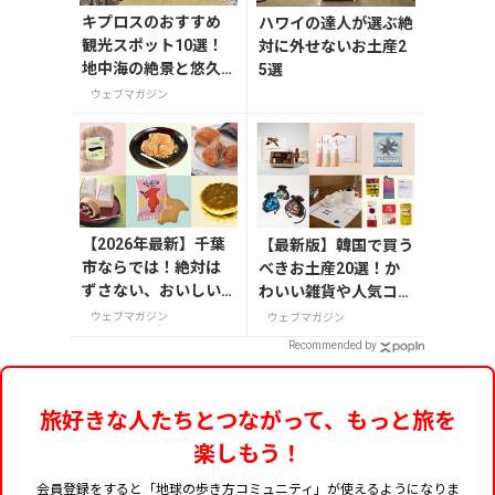
キプロスのおすすめ
ハワイの達人が選ぶ絶
観光スポット10選！
対に外せないお土産2
地中海の絶景と悠久
5選
の歴史を巡る
ウェブマガジン
【2026年最新】千葉
【最新版】韓国で買う
市ならでは！絶対は
べきお土産20選！か
ずさない、おいしい
わいい雑貨や人気コス
お土産10選
メを紹介
ウェブマガジン
ウェブマガジン
Recommended by
旅好きな人たちとつながって、もっと旅を
楽しもう！
会員登録をすると「地球の歩き方コミュニティ」が使えるようになりま