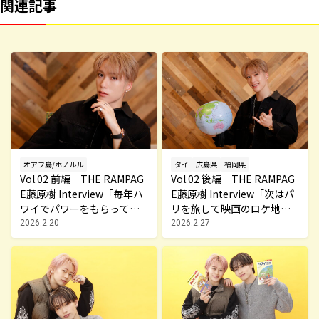
関連記事
オアフ島/ホノルル
タイ
広島県
福岡県
Vol.02 前編 THE RAMPAG
Vol.02 後編 THE RAMPAG
E藤原樹 Interview「毎年ハ
E藤原樹 Interview「次はパ
ワイでパワーをもらってい
リを旅して映画のロケ地を
ます」～MY TRAVEL STORY
巡ってみたい！」～MY TRA
2026.2.20
2026.2.27
～
VEL STORY～