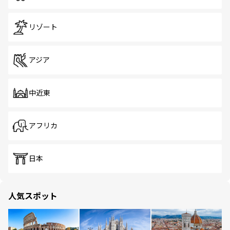
リゾート
アジア
中近東
アフリカ
日本
人気スポット