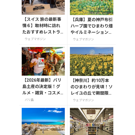
【スイス 旅の最新事
【兵庫】夏の神戸布引
情６】取材時に訪れ
ハーブ園でひまわり畑
たおすすめレストラ
やイルミネーションを
ン5選
満喫！「GARDEN FES
ウェブマガジン
ウェブマガジン
T 2026 -Summer-」
が開催中
【2026年最新】バリ
【神奈川】約10万本
島土産の決定版！グ
のひまわりが見頃！ソ
ルメ・雑貨・コスメ
レイユの丘で期間限定
のおすすめ20選
「ひまわりグルメ」を
バリ島
ウェブマガジン
満喫しよう