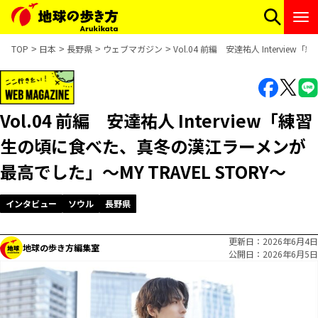
TOP
日本
長野県
ウェブマガジン
Vol.04 前編 安達祐人 Intervi
Vol.04 前編 安達祐人 Interview「練習
生の頃に食べた、真冬の漢江ラーメンが
最高でした」～MY TRAVEL STORY～
インタビュー
ソウル
長野県
更新日
2026年6月4日
地球の歩き方編集室
公開日
2026年6月5日