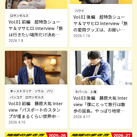
ハワイ
ロサンゼルス
Vol.01 後編 超特急シュー
Vol.01 前編 超特急シュー
ヤ＆マサヒロ Interview「旅
ヤ＆マサヒロ Interview「旅
の愛用グッズは、お揃いの
は行きたい場所だけ決め
キャリー」～MY TRAVEL ST
2026.1.16
て、あとはノリ！」～MY TR
2026.1.8
ORY～
AVEL STORY～
オーストラリア
ソウル
パリ
ネパール
上海
バンコク
ロサンゼルス
Vol.03 後編 藤原大祐 Inter
Vol.03 前編 藤原大祐 Inter
view「僕にとって旅行は散
view「パスポートのスタン
歩の延長。やっぱり地球は
プが埋まるくらい世界中を
歩かないと！」～MY TRAVE
2026.4.17
旅してきました」～MY TRA
2026.4.10
L STORY～
VEL STORY～