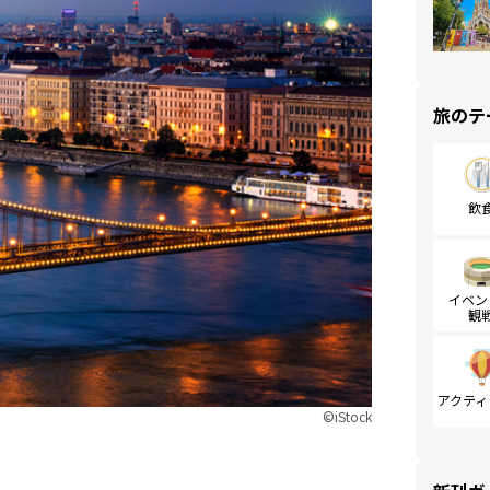
旅のテ
飲
イベン
観
アクティ
©︎iStock