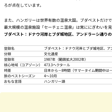
ろが点在しています。
また、ハンガリーは世界有数の温泉大国。ブダペストだけで
最大規模の温泉施設「セーチェニ温泉」は常ににぎわいを見
ブダペスト：ドナウ河岸とブダ城地区、アンドラーシ通りの
登録名
ブダペスト：ドナウ河岸とブダ城地区、ア
分類
文化遺産
登録年
1987年（範囲拡大2002年）
核心地域（コアゾーン）
473.3ヘクタール
時差
日本から－8時間（サマータイム期間中は－
旅のベストシーズン
4～10月
おもな言語
ハンガリー語