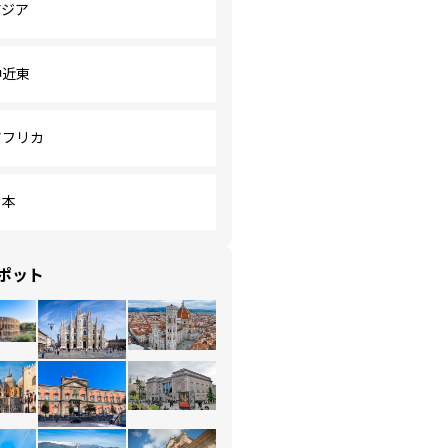
アジア
中近東
アフリカ
日本
ポット