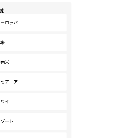
域
ヨーロッパ
北米
中南米
オセアニア
ハワイ
リゾート