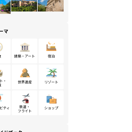
ーマ
食
建築・アート
宿泊
ト・
世界遺産
リゾート
戦
鉄道・
ビティ
ショップ
フライト