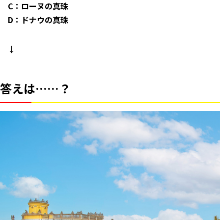
C：ローヌの真珠
D：ドナウの真珠
↓
答えは……？