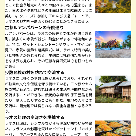
そこで出会う地元の人々との触れあいも心温まる。ま
た、日の出や夕暮れどきの川面はまるで絵画のように
美しい。クルーズに参加してのんびり過ごすことで、
ラオスの魅力を一層深く感じることができるだろう。
古都ルアンパバーンの寺院巡り
ルアンパバーンは、ラオスの歴史と文化が色濃く残る
町。数多くの寺院が並び、町全体がまるで博物館のよ
う。特に、ワット・シェントーンやワット・マイは必
見で、寺院の装飾や建築様式には、ラオス特有の美し
さと神聖さが感じられる。早朝には托鉢僧たちが行列
をなす姿も見られ、その荘厳な雰囲気は心を打つもの
がある。
少数民族の村を訪ねて交流する
ラオスには多くの少数民族が暮らしており、それぞれ
が独自の文化や伝統を守り続けている。モン族やカム
族の村が有名で、訪れれば彼らの生活を垣間見ながら
交流することができる。伝統的な織物や手工芸品を見
たり、購入したりすることも可能だ。現地の人々との
交流は、観光地では得られない貴重な経験となるだろ
う。
ラオス料理の奥深さを堪能する
ラオス料理は、シンプルながらも奥深い味わいが特徴
だ。フランスの影響を受けたバゲットサンド「カオチ
ーパテ」やハーブをふんだんに使った「ラープ」な