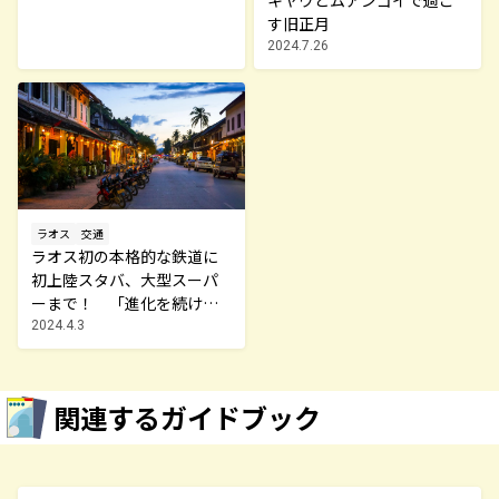
す旧正月
2024.7.26
ラオス
交通
ラオス初の本格的な鉄道に
初上陸スタバ、大型スーパ
ーまで！ 「進化を続ける
癒やしの国」ラオスに行く
2024.4.3
なら今
関連するガイドブック