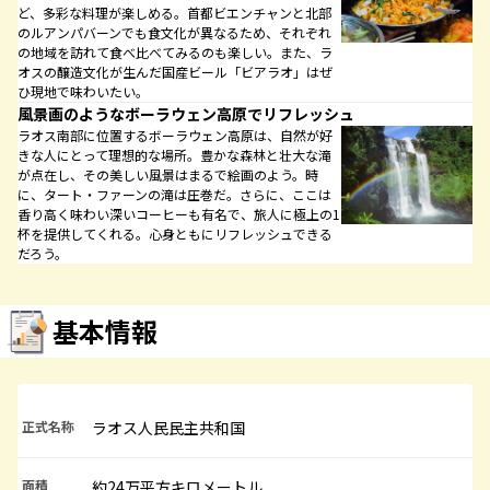
ど、多彩な料理が楽しめる。首都ビエンチャンと北部
のルアンパバーンでも食文化が異なるため、それぞれ
の地域を訪れて食べ比べてみるのも楽しい。また、ラ
オスの醸造文化が生んだ国産ビール「ビアラオ」はぜ
ひ現地で味わいたい。
風景画のようなボーラウェン高原でリフレッシュ
ラオス南部に位置するボーラウェン高原は、自然が好
きな人にとって理想的な場所。豊かな森林と壮大な滝
が点在し、その美しい風景はまるで絵画のよう。時
に、タート・ファーンの滝は圧巻だ。さらに、ここは
香り高く味わい深いコーヒーも有名で、旅人に極上の1
杯を提供してくれる。心身ともにリフレッシュできる
だろう。
基本情報
正式名称
ラオス人民民主共和国
面積
約24万平方キロメートル