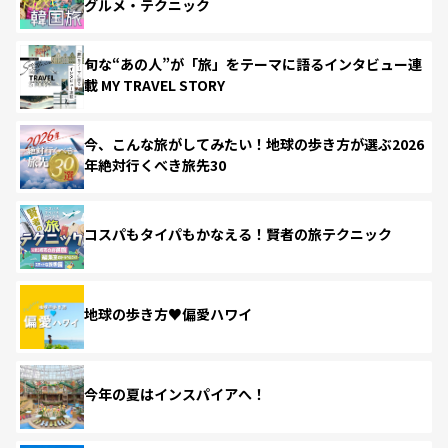
グルメ・テクニック
旬な“あの人”が「旅」をテーマに語るインタビュー連
載 MY TRAVEL STORY
今、こんな旅がしてみたい！地球の歩き方が選ぶ2026
年絶対行くべき旅先30
コスパもタイパもかなえる！賢者の旅テクニック
地球の歩き方♥偏愛ハワイ
今年の夏はインスパイアへ！