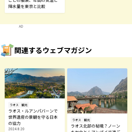
降水量を東京と比較
AD
関連するウェブマガジン
ラオス
観光
ラオス・ルアンパバーンで
世界遺産の景観を守る日本
ラオス
観光
の協力
ラオス北部の秘境？ノーン
2024.8.20
キヤウとムアンゴイで過ご