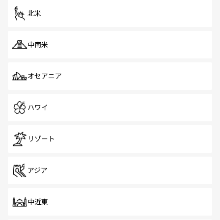
北米
中南米
オセアニア
ハワイ
リゾート
アジア
中近東