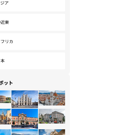
アジア
中近東
アフリカ
日本
ポット