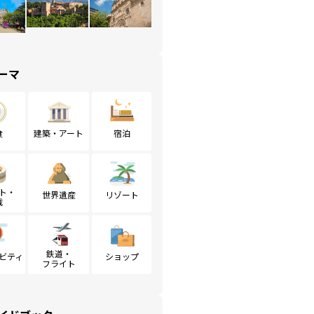
ーマ
食
建築・アート
宿泊
ト・
世界遺産
リゾート
戦
鉄道・
ビティ
ショップ
フライト