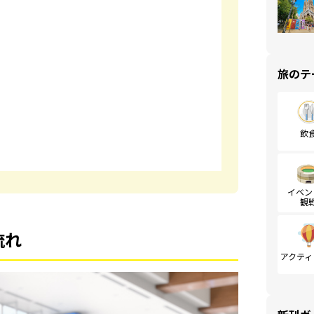
旅のテ
飲
イベン
観
流れ
アクティ