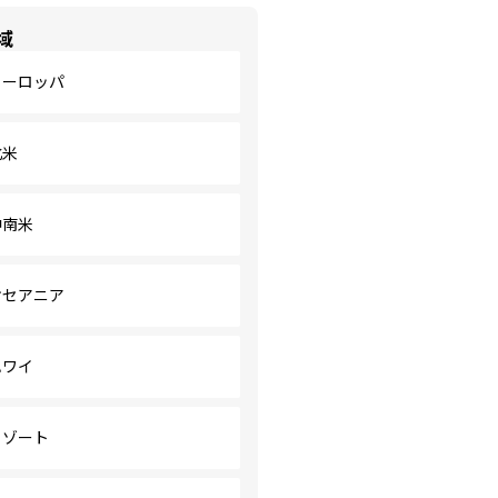
域
ヨーロッパ
北米
中南米
オセアニア
ハワイ
リゾート