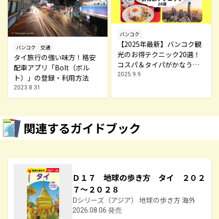
バンコク
【2025年最新】バンコク観
バンコク
交通
光のお得テクニック20選！
タイ旅行の強い味方！格安
コスパ＆タイパがかなう節
配車アプリ「Bolt（ボル
約術
2025.9.9
ト）」の登録・利用方法
2023.8.31
関連するガイドブック
Ｄ１７ 地球の歩き方 タイ ２０２
７～２０２８
Dシリーズ（アジア） 地球の歩き方 海外
2026.08.06 発売