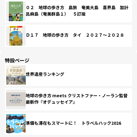
０２ 地球の歩き方 島旅 奄美大島 喜界島 加計
呂麻島（奄美群島１） ５訂版
Ｄ１７ 地球の歩き方 タイ ２０２７～２０２８
特設ページ
世界遺産ランキング
地球の歩き方 meets クリストファー・ノーラン監督
最新作『オデュッセイア』
準備も滞在もスマートに！ トラベルハック2026