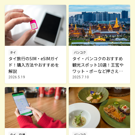
バンコク
タイ
タイ・バンコクのおすすめ
タイ旅行のSIM・eSIMガイ
観光スポット10選！王宮や
ド！購入方法やおすすめを
ワット・ポーなど押さえて
解説
おきたい名所を紹介
2025.7.10
2026.5.19
バンコク
タイ
交通