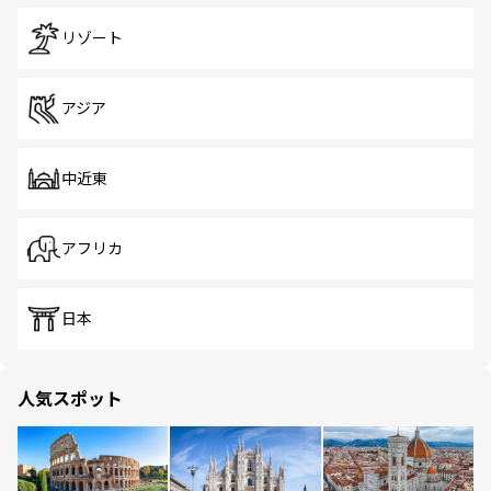
リゾート
アジア
中近東
アフリカ
日本
人気スポット