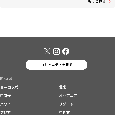
もっと見る
コミュニティを見る
国と地域
ヨーロッパ
北米
中南米
オセアニア
ハワイ
リゾート
アジア
中近東