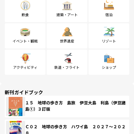
飲食
建築・アート
宿泊
イベント・観戦
世界遺産
リゾート
アクティビティ
鉄道・フライト
ショップ
新刊ガイドブック
１５ 地球の歩き方 島旅 伊豆大島 利島（伊豆諸
島①）３訂版
Ｃ０２ 地球の歩き方 ハワイ島 ２０２７～２０２
８