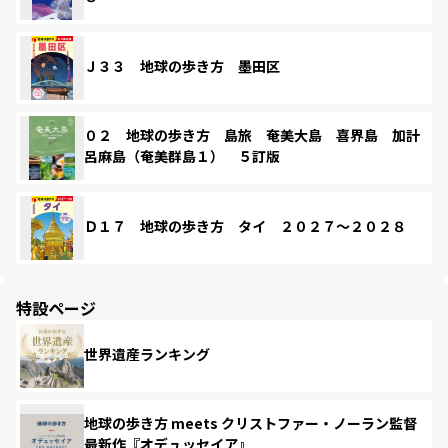
Ｊ３３ 地球の歩き方 墨田区
０２ 地球の歩き方 島旅 奄美大島 喜界島 加計
呂麻島（奄美群島１） ５訂版
Ｄ１７ 地球の歩き方 タイ ２０２７～２０２８
特設ページ
世界遺産ランキング
地球の歩き方 meets クリストファー・ノーラン監督
最新作『オデュッセイア』