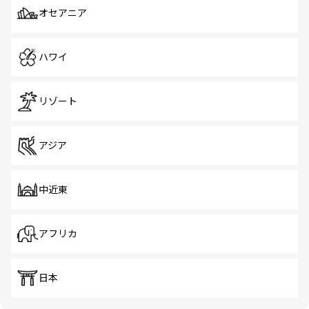
オセアニア
ハワイ
リゾート
アジア
中近東
アフリカ
日本