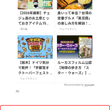
【2026年最新】チェ
臭いって本当？台湾の
ジュ島のお土産とっ
定番グルメ「臭豆腐」
ておきアイテム15
の楽しみ方を解説！定
選！お菓子やかわい
番メニューとおすすめ
済州島
ウェブマガジン
い雑貨、限定コスメ
店も紹介
まで
【栃木】ドイツ気分
ルーカスフィルム公認
で乾杯！「宇都宮オ
【地球の歩き方 『ス
クトーバーフェスト L
ター・ウォーズ』】が
ight 2026」が8月7日
7月31日発売！初回限
ウェブマガジン
から開催
定版はホログラム仕様
Recommended by
の特製リバーシブル帯
AD
付き