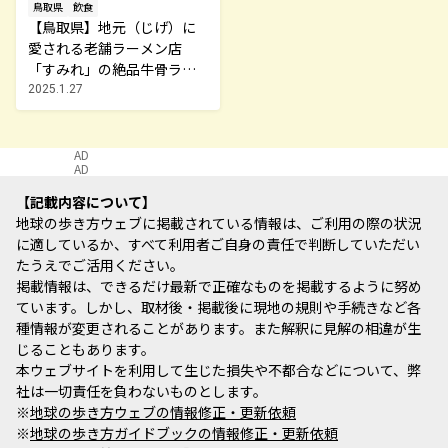
鳥取県
飲食
【鳥取県】地元（じげ）に
愛される老舗ラーメン店
「すみれ」の絶品牛骨ラー
メン♪
2025.1.27
AD
AD
記載内容について
地球の歩き方ウェブに掲載されている情報は、ご利用の際の状況
に適しているか、すべて利用者ご自身の責任で判断していただい
たうえでご活用ください。
掲載情報は、できるだけ最新で正確なものを掲載するように努め
ています。しかし、取材後・掲載後に現地の規則や手続きなど各
種情報が変更されることがあります。また解釈に見解の相違が生
じることもあります。
本ウェブサイトを利用して生じた損失や不都合などについて、弊
社は一切責任を負わないものとします。
※
地球の歩き方ウェブの情報修正・更新依頼
※
地球の歩き方ガイドブックの情報修正・更新依頼