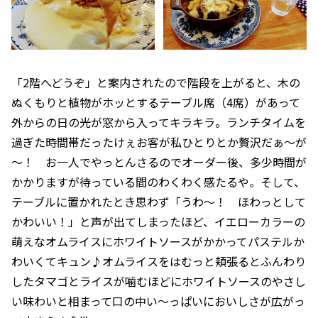
「2階へどうぞ」と案内されたので階段を上がると、木の
ぬくもりと植物がホッとするテーブル席（4席）があって
外からの日の光が窓から入ってキラキラ。ランチタイムを
過ぎた時間帯だったけぇお客が私ひとりとか贅沢だぁ～が
～！ お一人でやっとんさるのでオーダー後、多少時間が
かかりますが待っている間のわくわく感たるや。そして、
テーブルに置かれたとき思わず「うわ～！ ほわっとして
かわいい！」と声が出てしまったほど、イエローカラーの
萌えなオムライスにホワイトソースがかかってパステルか
わいくてキュン♪オムライスをはむっと頬張るとふんわり
したタマゴとライスが噛むほどにホワイトソースのやさし
い味わいと相まって口の中い～っぱいにおいしさが広がっ