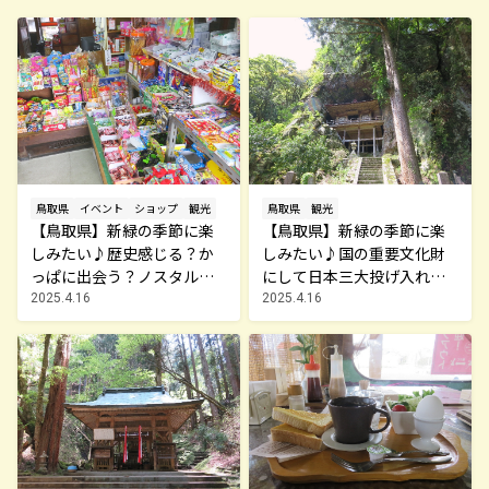
鳥取県
イベント
ショップ
観光
鳥取県
観光
【鳥取県】新緑の季節に楽
【鳥取県】新緑の季節に楽
しみたい♪歴史感じる？か
しみたい♪国の重要文化財
っぱに出会う？ノスタルジ
にして日本三大投げ入れ堂
ック米子まち歩き♪
のひとつ「不動院岩屋堂」
2025.4.16
2025.4.16
♪