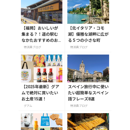
【福岡】おいしいが
【北イタリア・コモ
集まる？！道の駅む
湖】優雅な湖畔に広が
なかたおすすめのお
る５つの小さな町
土産３選
特派員ブログ
特派員ブログ
【2025年最新】グア
スペイン旅行中に使い
ムで絶対に買いたい
たい超簡単なスペイン
お土産15選！
語フレーズ8選
グアム
特派員ブログ