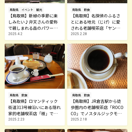
鳥取県
イベント
観光
鳥取県
飲食
【鳥取県】新緑の季節に楽
【鳥取県】名探偵のふるさ
しみたい♪弁天さんの愛称
とにある地元（じげ）に愛
で親しまれる森のパワース
される老舗喫茶店「ヤング
ポット「江嶋神社」♪
モカ」でいただくモーニン
2025.4.2
2025.2.28
グセット♪
鳥取県
飲食
鳥取県
飲食
【鳥取県】ロマンティック
【鳥取県】JR倉吉駅から徒
街道313号線沿いにある隠れ
歩圏内の老舗喫茶店「ROCO
家的老舗喫茶店「樹」での
CO」でノスタルジックモー
んびり楽しむモーニング時
ニングはいかが？！
2025.2.23
2025.2.18
間♪