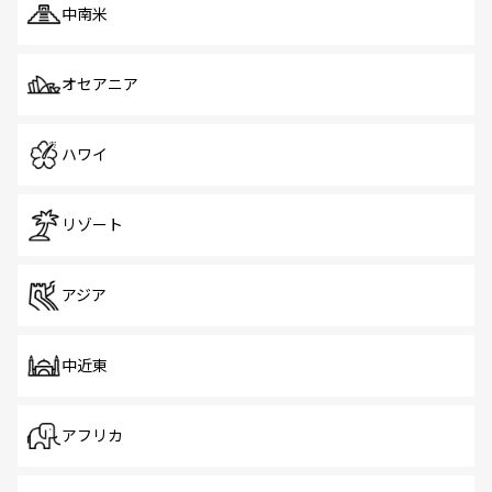
中南米
オセアニア
ハワイ
リゾート
アジア
中近東
アフリカ