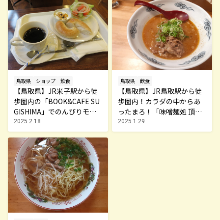
鳥取県
ショップ
飲食
鳥取県
飲食
【鳥取県】JR米子駅から徒
【鳥取県】JR鳥取駅から徒
歩圏内の「BOOK&CAFE SU
歩圏内！カラダの中からあ
GISHIMA」でのんびりモー
ったまろ！「味噌麺処 頂」
ニングTIME♪はいかが？！
で濃厚味噌ラーメンをいた
2025.2.18
2025.1.29
だきま～す♪