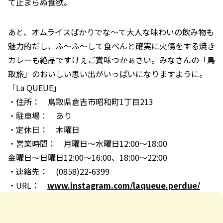
て止まらぬ食欲。
あと、オムライスばかりでな～て大人な味わいの飲み物も
魅力的だし、ふ～ふ～して食べんと確実に火傷をする焼き
カレーも絶品ですけぇご賞味つかぁさい。みなさんの「鳥
取旅」のおいしい思い出がいっぱいになりますように。
「La QUEUE」
・住所： 鳥取県倉吉市昭和町1丁目213
・駐車場： あり
・定休日： 木曜日
・営業時間： 月曜日～水曜日12:00～18:00
金曜日～日曜日12:00～16:00、18:00～22:00
・連絡先： (0858)22-6399
・URL：
www.instagram.com/laqueue.perdue/