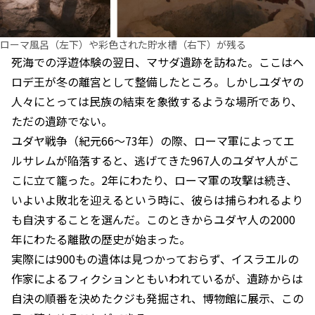
ローマ風呂（左下）や彩色された貯水槽（右下）が残る
死海での浮遊体験の翌日、マサダ遺跡を訪ねた。ここはヘ
ロデ王が冬の離宮として整備したところ。しかしユダヤの
人々にとっては民族の結束を象徴するような場所であり、
ただの遺跡でない。
ユダヤ戦争（紀元66～73年）の際、ローマ軍によってエ
ルサレムが陥落すると、逃げてきた967人のユダヤ人がこ
こに立て籠った。2年にわたり、ローマ軍の攻撃は続き、
いよいよ敗北を迎えるという時に、彼らは捕らわれるより
も自決することを選んだ。このときからユダヤ人の2000
年にわたる離散の歴史が始まった。
実際には900もの遺体は見つかっておらず、イスラエルの
作家によるフィクションともいわれているが、遺跡からは
自決の順番を決めたクジも発掘され、博物館に展示、この