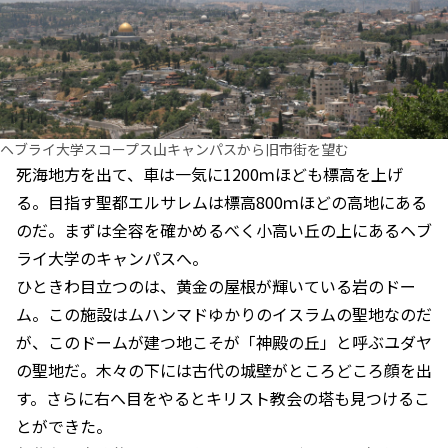
ヘブライ大学スコープス山キャンパスから旧市街を望む
死海地方を出て、車は一気に1200ｍほども標高を上げ
る。目指す聖都エルサレムは標高800ｍほどの高地にある
のだ。まずは全容を確かめるべく小高い丘の上にあるヘブ
ライ大学のキャンパスへ。
ひときわ目立つのは、黄金の屋根が輝いている岩のドー
ム。この施設はムハンマドゆかりのイスラムの聖地なのだ
が、このドームが建つ地こそが「神殿の丘」と呼ぶユダヤ
の聖地だ。木々の下には古代の城壁がところどころ顔を出
す。さらに右へ目をやるとキリスト教会の塔も見つけるこ
とができた。