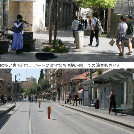
緑多い裏路地で。アートに寛容なお国柄か路上での演奏もさかん