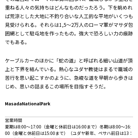
重ねる人々の気持ちはどんなものだったろう。下を眺めれ
ば荒涼とした大地に不釣り合いな人工的な平地がいくつも
見受けられる。それらは1,5～2万人のローマ軍がマサダ包
囲網として駐屯地を作ったもの。強大で恐ろしい力の痕跡
でもある。
ケーブルカーのほかに「蛇の道」と呼ばれる細い山道が頂
上と下界を結んでいる。熱心なユダヤ教徒はまるで籠城の
苦行を思い起こすかのように、急峻な道を早朝から歩きは
じめ、思いの詰まるこの場所を目指すそうだ。
MasadaNationalPark
営業時間
夏期は8:00～17:00（金曜と休前日は16:00まで）冬期は8:00～16:
00（金曜と休前日は15:00まで）（ユダヤ新年、ペサハ前日は13：