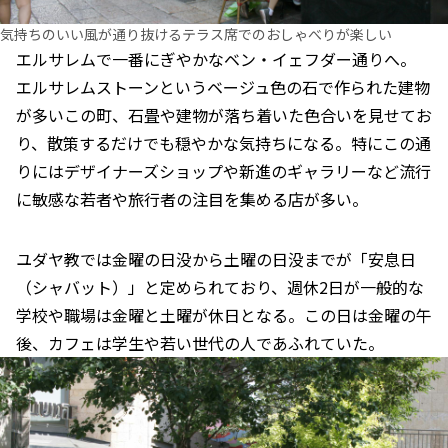
気持ちのいい風が通り抜けるテラス席でのおしゃべりが楽しい
エルサレムで一番にぎやかなベン・イェフダー通りへ。
エルサレムストーンというベージュ色の石で作られた建物
が多いこの町、石畳や建物が落ち着いた色合いを見せてお
り、散策するだけでも穏やかな気持ちになる。特にこの通
りにはデザイナーズショップや新進のギャラリーなど流行
に敏感な若者や旅行者の注目を集める店が多い。
ユダヤ教では金曜の日没から土曜の日没までが「安息日
（シャバット）」と定められており、週休2日が一般的な
学校や職場は金曜と土曜が休日となる。この日は金曜の午
後、カフェは学生や若い世代の人であふれていた。