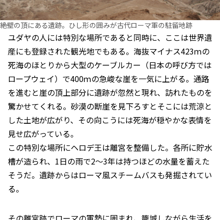
絶壁の頂にある遺跡。ひし形の囲みが古代ローマ軍の駐留地跡
ユダヤの人には特別な場所であると同時に、ここは世界遺
産にも登録された観光地でもある。海抜マイナス423ｍの
死海のほとりから大型のケーブルカー（日本の呼び方では
ロープウェイ）で400ｍの急峻な崖を一気に上がる。通路
を進むと崖の頂上部分に遺跡が忽然と現れ、訪れたものを
驚かせてくれる。砂漠の断崖を見下ろすとそこには荒涼と
した土地が広がり、その向こうには死海が穏やかな表情を
見せ広がっている。
この特別な場所にヘロデ王は離宮を整備した。各所に貯水
槽が造られ、1日の雨で2～3年は持つほどの水量を蓄えた
そうだ。遺跡からはローマ風スチームバスも発掘されてい
る。
その離宮跡でローマの軍勢に囲まれ、籠城しながら生活を