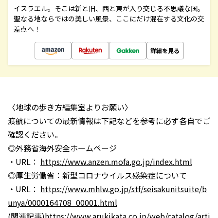
イスラエル。そこは新と旧、西と東が入り交じる不思議な国。
聖なる地ならではの美しい風景、ここにだけ混在する文化の交
差点へ！
詳細を見る
〈地球の歩き方編集室よりお願い〉
渡航についての最新情報は下記などを参考に必ず各自でご
確認ください。
◎外務省海外安全ホームページ
・URL：
https://www.anzen.mofa.go.jp/index.html
◎厚生労働省：新型コロナウイルス感染症について
・URL：
https://www.mhlw.go.jp/stf/seisakunitsuite/b
unya/0000164708_00001.html
(関連記事)
https://www.arukikata.co.jp/web/catalog/arti