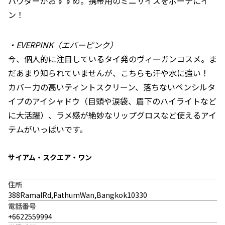
パウダーがおすすめ。携帯用のミニサイズをポーチにイ
ン！
・EVERPINK（エバーピンク）
今、個人的に注目しているタイ発のヴィーガンコスメ。ま
だあまり知られていませんが、こちらも汗や水に強い！
カバー力の高いティントスクリーン、落ちないペンシルタ
イプのアイシャドウ（目頭や涙袋、眉下のハイライトなど
に大活躍）、ラメ感が絶妙なリップグロスなど使えるアイ
テムがいっぱいです。
サイアム・スクエア・ワン
住所
388RamaIRd,PathumWan,Bangkok10330
電話番号
+6622559994