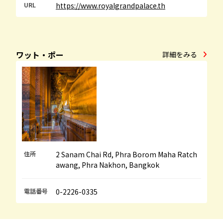
URL
https://www.royalgrandpalace.th
ワット・ポー
詳細をみる
住所
2 Sanam Chai Rd, Phra Borom Maha Ratch
awang, Phra Nakhon, Bangkok
電話番号
0-2226-0335