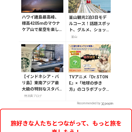
ハワイ諸島最高峰、
釜山観光2泊3日モデ
標高4205ｍのマウナ
ルコース！話題スポッ
ケア山で星空を楽し
ト、グルメ、ショッピ
む方法
ングを満喫
釜山
【インドネシア・バ
TVアニメ『Dr.STON
リ島】東南アジア最
E』×「地球の歩き
大級の特別なスタバ
方」のコラボブックが
「スターバックスリ
発売決定！読者アンケ
特派員ブログ
ザーブⓇデワタバ
ート＆予約受付を開始
Recommended by
リ」
旅好きな人たちとつながって、もっと旅を
楽しもう！