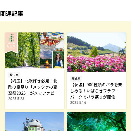
関連記事
埼玉県
茨城県
【埼玉】北欧好き必見！北
【茨城】900種類のバラを楽
欧の夏祭り「メッツァの夏
しめる！いばらきフラワー
至祭2025」がメッツァビレ
パークでバラ祭りが開催
ッジで開催
2025.5.23
2025.5.16