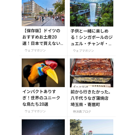
【保存版】ドイツの
子供と一緒に楽しめ
おすすめお土産20
る！シンガポールのジ
選！日本で買えない
ュエル・チャンギ・エ
雑貨からお菓子まで
アポート
ウェブマガジン
ウェブマガジン
徹底紹介
インパクトありす
前から行きたかった。
ぎ！世界のユニーク
八千代うなぎ蒲焼店
な鳥たち20選
埼玉県・寄居町
ウェブマガジン
特派員ブログ