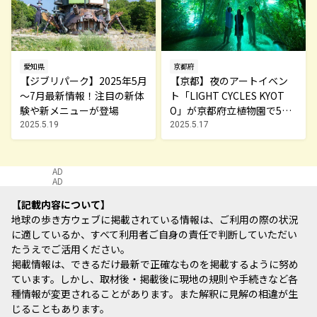
愛知県
京都府
【ジブリパーク】2025年5月
【京都】夜のアートイベン
～7月最新情報！注目の新体
ト「LIGHT CYCLES KYOT
験や新メニューが登場
O」が京都府立植物園で5月2
4日から開催
2025.5.19
2025.5.17
AD
AD
記載内容について
地球の歩き方ウェブに掲載されている情報は、ご利用の際の状況
に適しているか、すべて利用者ご自身の責任で判断していただい
たうえでご活用ください。
掲載情報は、できるだけ最新で正確なものを掲載するように努め
ています。しかし、取材後・掲載後に現地の規則や手続きなど各
種情報が変更されることがあります。また解釈に見解の相違が生
じることもあります。