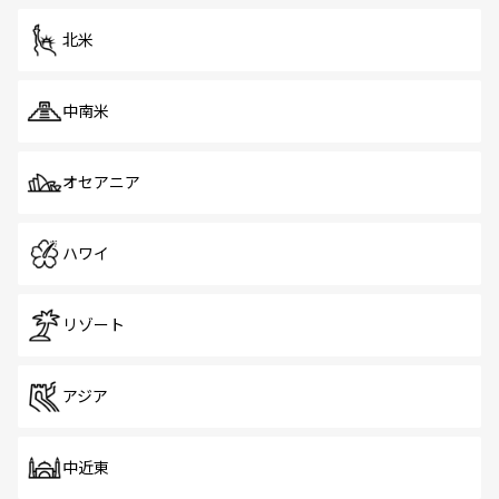
北米
中南米
オセアニア
ハワイ
リゾート
アジア
中近東