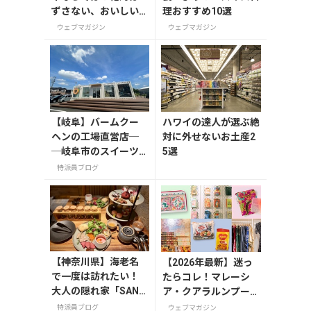
ずさない、おいしい
理おすすめ10選
お土産10選
ウェブマガジン
ウェブマガジン
【岐阜】バームクー
ハワイの達人が選ぶ絶
ヘンの工場直営店─
対に外せないお土産2
─岐阜市のスイーツ
5選
スポット「FLEUR
特派員ブログ
（フルール）」
【神奈川県】海老名
【2026年最新】迷っ
で一度は訪れたい！
たらコレ！マレーシ
大人の隠れ家「SAND
ア・クアラルンプール
GLASS 熾火」で味わ
で絶対買いたいお土産
特派員ブログ
ウェブマガジン