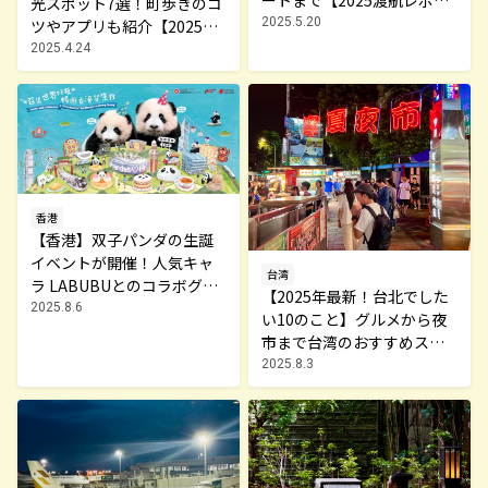
光スポット7選！町歩きのコ
ト】
2025.5.20
ツやアプリも紹介【2025渡
航レポート】
2025.4.24
香港
【香港】双子パンダの生誕
イベントが開催！人気キャ
台湾
ラ LABUBUとのコラボグッ
【2025年最新！台北でした
ズも
2025.8.6
い10のこと】グルメから夜
市まで台湾のおすすめスポ
ット（前編）
2025.8.3