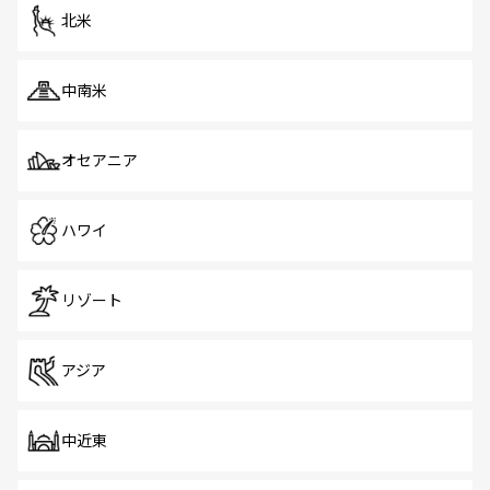
北米
中南米
オセアニア
ハワイ
リゾート
アジア
中近東