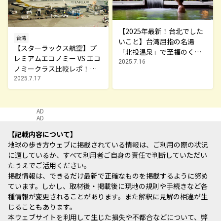
【2025年最新！台北でした
台湾
いこと】台湾屈指の名湯
【スターラックス航空】プ
「北投温泉」で至福のくつ
レミアムエコノミー VS エコ
ろぎ旅
2025.7.16
ノミークラス比較レポ！快
適すぎる台湾旅へ
2025.7.17
AD
AD
記載内容について
地球の歩き方ウェブに掲載されている情報は、ご利用の際の状況
に適しているか、すべて利用者ご自身の責任で判断していただい
たうえでご活用ください。
掲載情報は、できるだけ最新で正確なものを掲載するように努め
ています。しかし、取材後・掲載後に現地の規則や手続きなど各
種情報が変更されることがあります。また解釈に見解の相違が生
じることもあります。
本ウェブサイトを利用して生じた損失や不都合などについて、弊