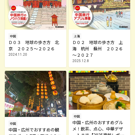
中国
上海
Ｄ０３ 地球の歩き方 北
Ｄ０２ 地球の歩き方 上
京 ２０２５～２０２６
海 杭州 蘇州 ２０２６
～２０２７
2024.11.20
2025.12.8
中国
中国・広州のおすすめグル
中国
メ！飲茶、点心、中華デザ
中国・広州でおすすめの観
ートまで【2025渡航レポー