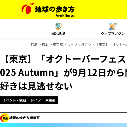
国と地域
ウェブマガジン
TOP
日本
東京都
ウェブマガジン
【東京】「オクトーバー
【東京】「オクトーバーフェスト 
025 Autumn」が9月12日
好きは見逃せない
イベント・観戦
ドイツ
東京都
地球の歩き方編集室