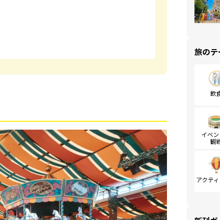
旅のテ
飲
イベン
観
アクティ