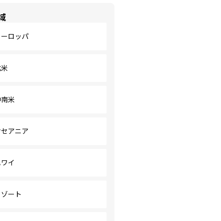
域
ヨーロッパ
北米
中南米
オセアニア
ハワイ
リゾート