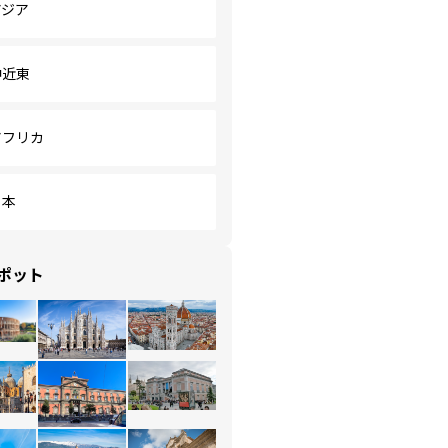
アジア
中近東
アフリカ
日本
ポット