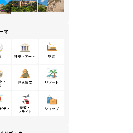
ーマ
食
建築・アート
宿泊
ト・
世界遺産
リゾート
戦
鉄道・
ビティ
ショップ
フライト