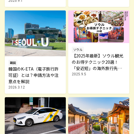
2025.9.1
ソウル
【2025年最新】ソウル観光
のお得テクニック20選！
韓国
「安近短」の海外旅行先で
韓国のK-ETA（電子旅行許
グルメ、コスメ、推し活を
可証）とは？申請方法や注
2025.9.5
大満喫
意点を解説
2026.3.12