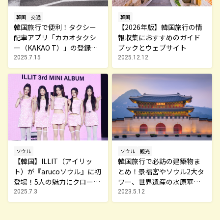
韓国
交通
韓国
韓国旅行で便利！タクシー
【2026年版】韓国旅行の情
配車アプリ「カカオタクシ
報収集におすすめのガイド
ー（KAKAO T）」の登録・
ブックとウェブサイト
利用方法
2025.7.15
2025.12.12
ソウル
ソウル
観光
【韓国】ILLIT（アイリッ
韓国旅行で必訪の建築物ま
ト）が『arucoソウル』に初
とめ！景福宮やソウル2大タ
登場！5人の魅力にクローズ
ワー、世界遺産の水原華城
アップ
も
2025.7.3
2023.5.12