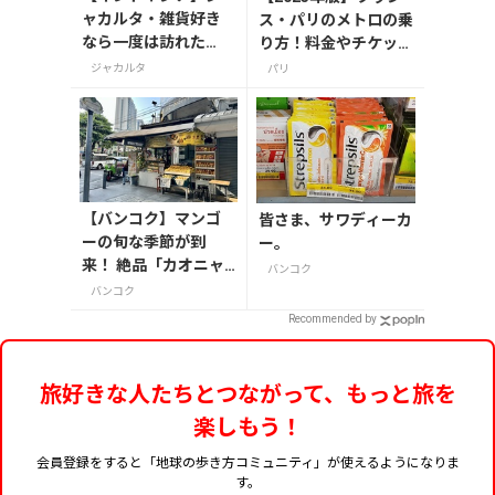
ャカルタ・雑貨好き
ス・パリのメトロの乗
なら一度は訪れた
り方！料金やチケット
い！インドネシアの
の種類、注意点を解説
ジャカルタ
パリ
魅力が詰まった「Chi
c Mart」
【バンコク】マンゴ
皆さま、サワディーカ
ーの旬な季節が到
ー。
来！ 絶品「カオニャ
バンコク
オ・マムアン」の専
バンコク
門店へ
Recommended by
旅好きな人たちとつながって、もっと旅を
楽しもう！
会員登録をすると「地球の歩き方コミュニティ」が使えるようになりま
す。