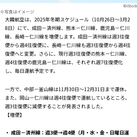
©︎iStock
※写真はイメージ
大韓航空は、2025年冬期スケジュール（10月26日～3月2
8日）にて、成田－済州線、熊本－仁川線、鹿児島－仁川
線、長崎－仁川線を増便します。成田－済州線は週3往復
便から週4往復便に、長崎－仁川線も週3往復便から週4往
復便へと変更。さらに、現行週3往復便の熊本－仁川線、
週4往復便の鹿児島－仁川線は、それぞれ週7往復便化
し、毎日運航予定です。
一方で、中部－釜山線は11月30日～12月31日まで運休。
また、岡山－仁川線は週4往復便で運航しているところ、
週3往復便に減便することが発表されました。
【増便】
成田－済州線：週3便→週4便（月・水・金・日曜日運