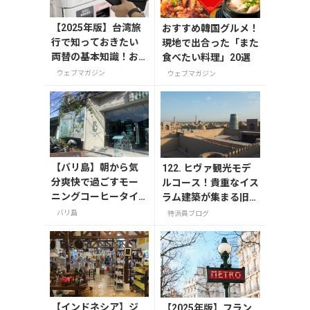
【2025年版】台湾旅
おすすめ韓国グルメ！
行で知っておきたい
現地で出合った「また
両替の基本知識！お
食べたい料理」20選
すすめの両替方法も
ウェブマガジン
ウェブマガジン
解説
【バリ島】朝から気
122. ヒヴァ観光モデ
分爽快で過ごすモー
ルコース！貴重なイス
ニングコーヒータイ
ラム建築が集まる旧市
ム/サヌール
街イチャンカラを徹底
バリ島
特派員ブログ
散策
【インドネシア】ジ
【2025年版】フラン