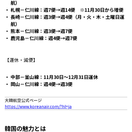
航）
札幌－仁川線：週7便→週14便 ※11月30日から増便
長崎－仁川線：週3便→週4便（月・火・木・土曜日運
航）
熊本－仁川線：週3便→週7便
鹿児島－仁川線：週4便→週7便
【運休・減便】
中部－釜山線：11月30日～12月31日運休
岡山－仁川線：週4便→週3便
大韓航空公式ページ
https://www.koreanair.com/?hl=ja
韓国の魅力とは