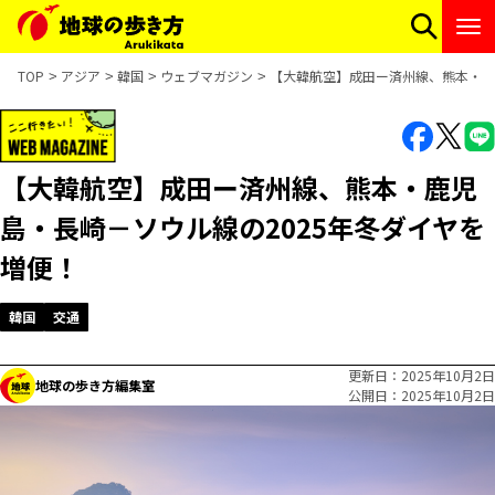
TOP
アジア
韓国
ウェブマガジン
【大韓航空】成田ー済州線、熊本・鹿
【大韓航空】成田ー済州線、熊本・鹿児
島・長崎－ソウル線の2025年冬ダイヤを
増便！
韓国
交通
更新日
2025年10月2日
地球の歩き方編集室
公開日
2025年10月2日