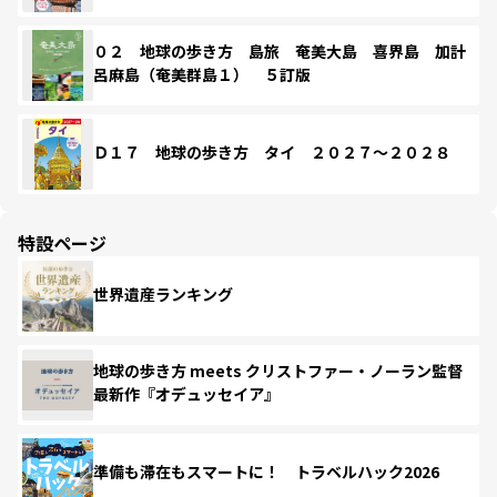
０２ 地球の歩き方 島旅 奄美大島 喜界島 加計
呂麻島（奄美群島１） ５訂版
Ｄ１７ 地球の歩き方 タイ ２０２７～２０２８
特設ページ
世界遺産ランキング
地球の歩き方 meets クリストファー・ノーラン監督
最新作『オデュッセイア』
準備も滞在もスマートに！ トラベルハック2026