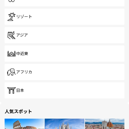
リゾート
アジア
中近東
アフリカ
日本
人気スポット