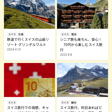
スイス
宿泊
スイス
交通
シニア旅も楽ちん、安心！
鉄道で行くスイスの山岳リ
70代から楽しむスイス旅
ゾート グリンデルワルト
行
2024.4.10
2023.8.8
スイス
スイス
観光
スイス旅行での両替、キャ
スイス旅行、何日あればど