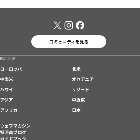
コミュニティを見る
国と地域
ヨーロッパ
北米
中南米
オセアニア
ハワイ
リゾート
アジア
中近東
アフリカ
日本
ウェブマガジン
特派員ブログ
ガイドブック