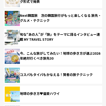
グ形式で発表
Next韓国旅 次の韓国旅行がもっと楽しくなる 旅先・
グルメ・テクニック
旬な“あの人”が「旅」をテーマに語るインタビュー連
載 MY TRAVEL STORY
今、こんな旅がしてみたい！地球の歩き方が選ぶ2026
年絶対行くべき旅先30
コスパもタイパもかなえる！賢者の旅テクニック
地球の歩き方♥偏愛ハワイ