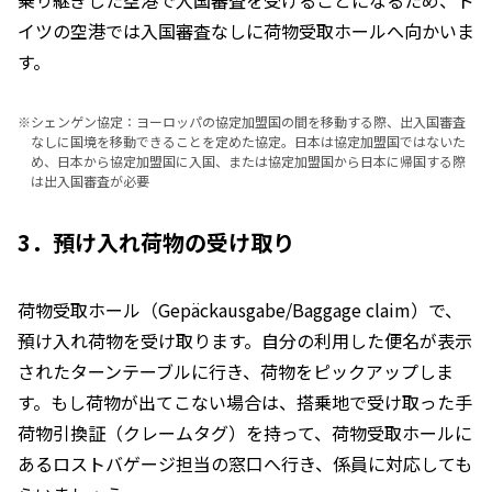
イツの空港では入国審査なしに荷物受取ホールへ向かいま
す。
※
シェンゲン協定：ヨーロッパの協定加盟国の間を移動する際、出入国審査
なしに国境を移動できることを定めた協定。日本は協定加盟国ではないた
め、日本から協定加盟国に入国、または協定加盟国から日本に帰国する際
は出入国審査が必要
3．預け入れ荷物の受け取り
荷物受取ホール（Gepäckausgabe/Baggage claim）で、
預け入れ荷物を受け取ります。自分の利用した便名が表示
されたターンテーブルに行き、荷物をピックアップしま
す。もし荷物が出てこない場合は、搭乗地で受け取った手
荷物引換証（クレームタグ）を持って、荷物受取ホールに
あるロストバゲージ担当の窓口へ行き、係員に対応しても