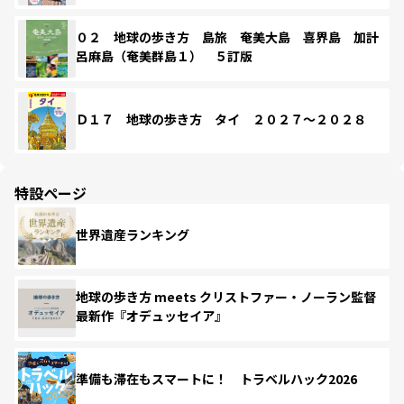
０２ 地球の歩き方 島旅 奄美大島 喜界島 加計
呂麻島（奄美群島１） ５訂版
Ｄ１７ 地球の歩き方 タイ ２０２７～２０２８
特設ページ
世界遺産ランキング
地球の歩き方 meets クリストファー・ノーラン監督
最新作『オデュッセイア』
準備も滞在もスマートに！ トラベルハック2026