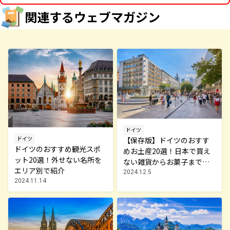
関連するウェブマガジン
ドイツ
ドイツ
【保存版】ドイツのおすす
ドイツのおすすめ観光スポ
めお土産20選！日本で買え
ット20選！外せない名所を
ない雑貨からお菓子まで徹
エリア別で紹介
底紹介
2024.12.5
2024.11.14