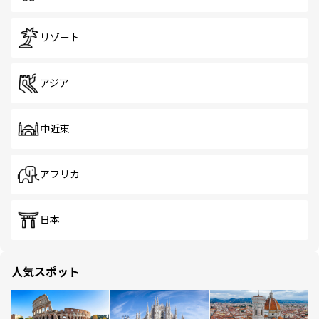
リゾート
アジア
中近東
アフリカ
日本
人気スポット