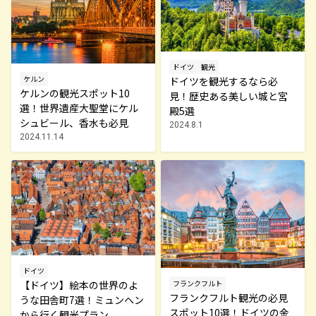
ドイツ
観光
ケルン
ドイツを観光するなら必
ケルンの観光スポット10
見！歴史ある美しい城と宮
選！世界遺産大聖堂にケル
殿5選
シュビール、香水も必見
2024.8.1
2024.11.14
ドイツ
フランクフルト
【ドイツ】絵本の世界のよ
フランクフルト観光の必見
うな田舎町7選！ミュンヘン
スポット10選！ドイツの金
から行く観光プラン