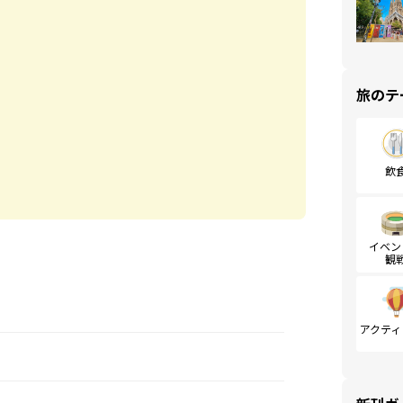
旅のテ
飲
イベン
観
アクティ