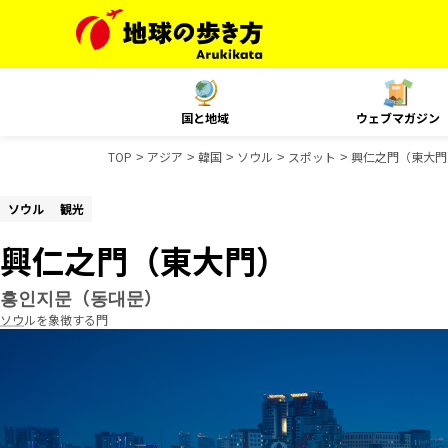
国と地域
ウェブマガジン
TOP
アジア
韓国
ソウル
スポット
興仁之門（東大門
ソウル
観光
興仁之門（東大門）
흥인지문（동대문）
ソウルを象徴する門