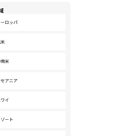
域
ヨーロッパ
北米
中南米
オセアニア
ハワイ
リゾート