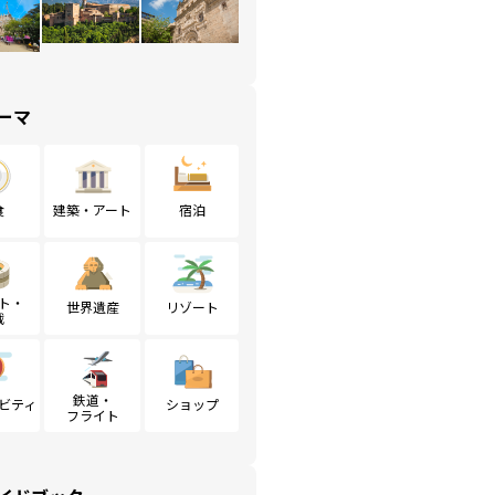
ーマ
食
建築・アート
宿泊
ト・
世界遺産
リゾート
戦
鉄道・
ビティ
ショップ
フライト