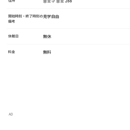
住所
종로구 종로 288
開始時刻・終了時刻の
見学自由
備考
休館日
無休
料金
無料
AD