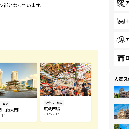
ン街となっています。
人気ス
ソウル
観光
観光
広蔵市場
門（南大門）
2026.4.14
4.14