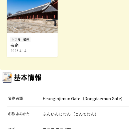
ソウル
観光
宗廟
2026.4.14
基本情報
名称 英語
Heunginjimun Gate（Dongdaemun Gate）
名称 よみかた
ふんいんじむん（とんでむん）