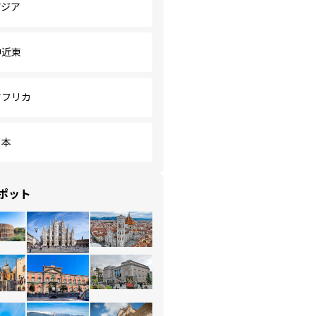
アジア
中近東
アフリカ
日本
ポット