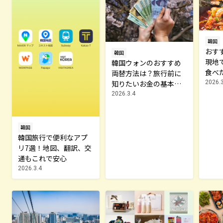
韓国
おす
韓国
現地
韓国ウォンのおすすめ
食べ
両替方法は？旅行前に
2026.3
知りたいお金の基本知
識
2026.3.4
韓国
韓国旅行で便利なアプ
リ7選！地図、翻訳、交
通もこれで安心
2026.3.4