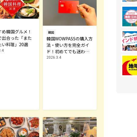
すめ韓国グルメ！
韓国
で出合った「また
韓国WOWPASSの購入方
たい料理」20選
法・使い方を完全ガイ
.4
ド！初めてでも迷わな
い
2026.3.4