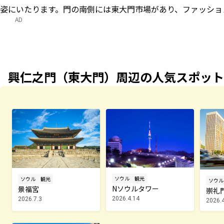
姿にいたります。門の南側には東大門市場があり、ファッショ
AD
興仁之門（東大門）周辺の人気スポット
ソウル
観光
ソウル
観光
ソウル
Nソウルタワー
景福宮
崇礼
2026.4.14
2026.7.3
2026.