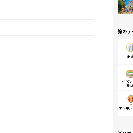
旅のテ
飲
イベン
観
アクティ