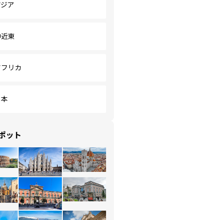
アジア
中近東
アフリカ
日本
ポット