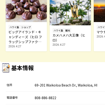
ハワイ島
ショップ
ハワイ
ハワイ島
観光
ビッグアイランド・キ
マウ
カメハメハ大王像（ヒ
ャンディーズ（ヒロ フ
2026.
ロ）
ラッグシップファクト
2026.4.27
リー店）
2026.4.27
基本情報
住所
69-201 Waikoloa Beach Dr., Waikoloa, HI
電話番号
808-886-8822