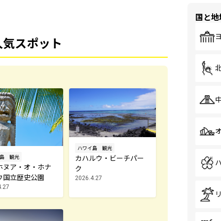
国と地
人気スポット
ハワイ島
観光
カハルウ・ビーチパー
島
観光
ホヌア・オ・ホナ
ク
ウ国立歴史公園
2026.4.27
4.27