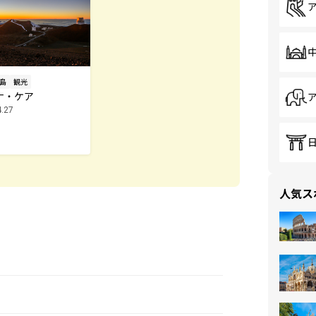
島
観光
ナ・ケア
4.27
人気ス