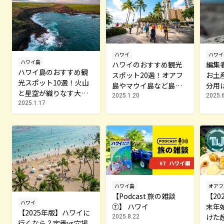
ハワイ
ハワイ
ハワイ島
編集
ハワイのおすすめ観光
ハワイ島のおすすめ観
お土
スポット20選！オアフ
光スポット10選！火山
分用
島やマウイ島など島々
と星空が織りなす大自
ろう
の魅力を満喫する旅へ
2025.
2025.1.20
然の楽園
2025.1.17
ハワイ島
オアフ
【Podcast 旅の雑談
【20
ハワイ
⑦】 ハワイ
末年
【2025年版】ハワイに
けた
2025.8.22
行くなら？定番vs穴場