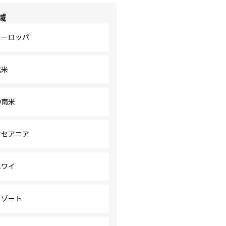
域
ヨーロッパ
北米
中南米
オセアニア
ハワイ
リゾート