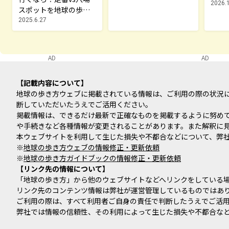
2026.
スポットを地球の歩き
方編集室が厳選
2025.6.27
AD
AD
記載内容について
地球の歩き方ウェブに掲載されている情報は、ご利用の際の状況
断していただいたうえでご活用ください。
掲載情報は、できるだけ最新で正確なものを掲載するように努め
や手続きなど各種情報が変更されることがあります。また解釈に
本ウェブサイトを利用して生じた損失や不都合などについて、弊
※
地球の歩き方ウェブの情報修正・更新依頼
※
地球の歩き方ガイドブックの情報修正・更新依頼
リンク先の情報について
「地球の歩き方」から他のウェブサイトなどへリンクをしている
リンク先のコンテンツ情報は弊社が運営管理しているものではあ
ご利用の際は、すべて利用者ご自身の責任で判断したうえでご活
弊社では情報の信頼性、その利用によって生じた損失や不都合な