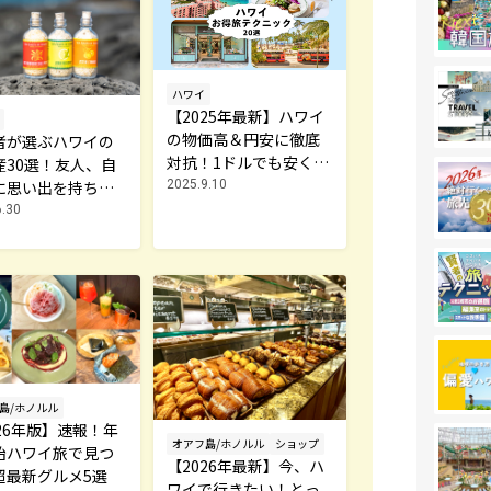
ハワイ
【2025年最新】ハワイ
の物価高＆円安に徹底
者が選ぶハワイの
対抗！1ドルでも安く楽
産30選！友人、自
しむお得テクニック20
2025.9.10
に思い出を持ち帰
選
6.30
島/ホノルル
26年版】速報！年
オアフ島/ホノルル
ショップ
始ハワイ旅で見つ
【2026年最新】今、ハ
超最新グルメ5選
ワイで行きたい！とっ