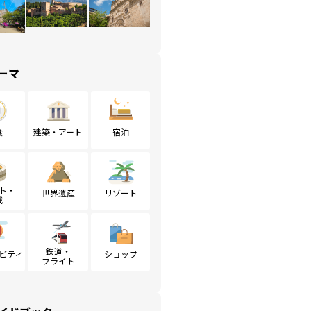
ーマ
食
建築・アート
宿泊
ト・
世界遺産
リゾート
戦
鉄道・
ビティ
ショップ
フライト