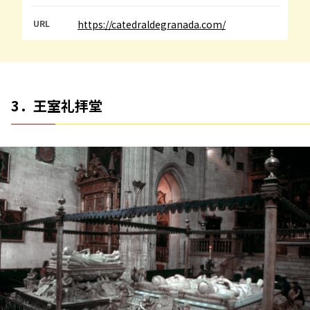
URL
https://catedraldegranada.com/
3．王室礼拝堂