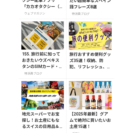
クシー配車アプリ
たい超簡単なスペイン
「カカオタクシー（K
語フレーズ8選
AKAO T）」の登録・
ウェブマガジン
特派員ブログ
利用方法
155. 旅行前に知って
旅行おすすめ便利グッ
おきたいウズベキス
ズ35選！収納、防
タンのSIMカード・W
犯、リフレッシュ、ど
i-Fiなどインターネッ
れを持って行く？【編
特派員ブログ
ト事情
集者の旅の持ち物】
地元スーパーでお宝
【2025年最新】グア
探し！お土産にもな
ムで絶対に買いたいお
るスイスの日用品＆
土産15選！
おやつ