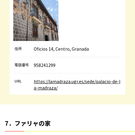
住所
Oficios 14, Centro, Granada
電話番号
958241299
URL
https://lamadraza.ugr.es/sede/palacio-de-l
a-madraza/
7．ファリャの家