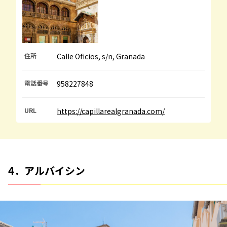
住所
Calle Oficios, s/n, Granada
電話番号
958227848
URL
https://capillarealgranada.com/
4．アルバイシン