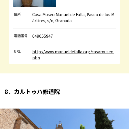
住所
Casa Museo Manuel de Falla, Paseo de los M
ártires, s/n, Granada
電話番号
649055947
URL
http://www.manueldefalla.org/casamuseo.
php
8．カルトゥハ修道院