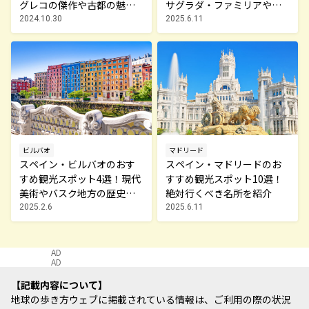
グレコの傑作や古都の魅力
サグラダ・ファミリアやグ
を満喫
エル公園など独創的な世界
2024.10.30
2025.6.11
観を楽しむ
ビルバオ
マドリード
スペイン・ビルバオのおす
スペイン・マドリードのお
すめ観光スポット4選！現代
すすめ観光スポット10選！
美術やバスク地方の歴史を
絶対行くべき名所を紹介
探訪
2025.2.6
2025.6.11
AD
AD
記載内容について
地球の歩き方ウェブに掲載されている情報は、ご利用の際の状況