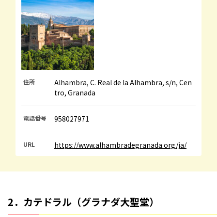
住所
Alhambra, C. Real de la Alhambra, s/n, Cen
tro, Granada
電話番号
958027971
URL
https://www.alhambradegranada.org/ja/
2．カテドラル（グラナダ大聖堂）