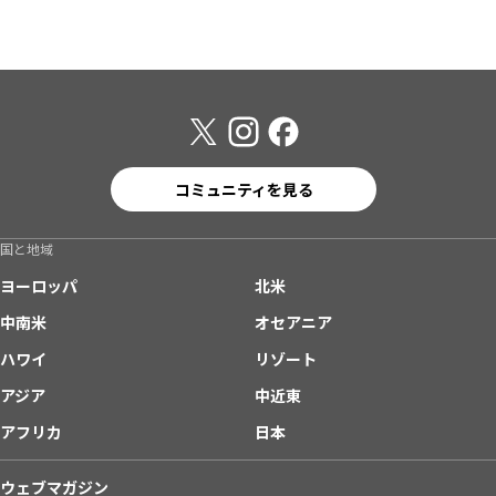
コミュニティを見る
国と地域
ヨーロッパ
北米
中南米
オセアニア
ハワイ
リゾート
アジア
中近東
アフリカ
日本
ウェブマガジン