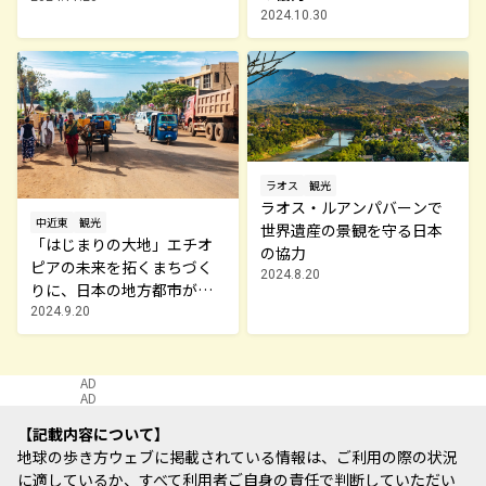
2024.10.30
ラオス
観光
ラオス・ルアンパバーンで
中近東
観光
世界遺産の景観を守る日本
「はじまりの大地」エチオ
の協力
ピアの未来を拓くまちづく
2024.8.20
りに、日本の地方都市が与
えた大事なヒント
2024.9.20
AD
AD
記載内容について
地球の歩き方ウェブに掲載されている情報は、ご利用の際の状況
に適しているか、すべて利用者ご自身の責任で判断していただい