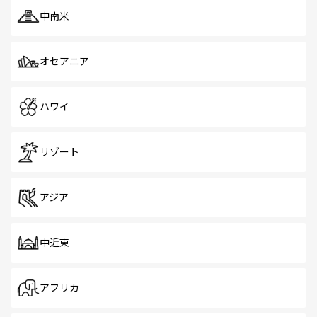
中南米
オセアニア
ハワイ
リゾート
アジア
中近東
アフリカ