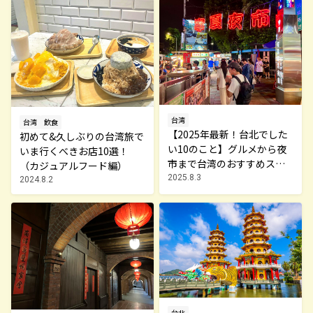
台湾
台湾
飲食
【2025年最新！台北でした
初めて&久しぶりの台湾旅で
い10のこと】グルメから夜
いま行くべきお店10選！
市まで台湾のおすすめスポ
（カジュアルフード編）
ット（前編）
2025.8.3
2024.8.2
台北