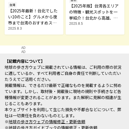
台湾
【2025年版】台湾各エリア
【2025年最新！台北でした
の特徴・観光スポットを一
い10のこと】グルメから夜
挙紹介！台北から高雄、離
市まで台湾のおすすめスポ
島まで
2025.8.5
ット（後編）
2025.8.3
AD
AD
記載内容について
地球の歩き方ウェブに掲載されている情報は、ご利用の際の状況
に適しているか、すべて利用者ご自身の責任で判断していただい
たうえでご活用ください。
掲載情報は、できるだけ最新で正確なものを掲載するように努め
ています。しかし、取材後・掲載後に現地の規則や手続きなど各
種情報が変更されることがあります。また解釈に見解の相違が生
じることもあります。
本ウェブサイトを利用して生じた損失や不都合などについて、弊
社は一切責任を負わないものとします。
※
地球の歩き方ウェブの情報修正・更新依頼
※
地球の歩き方ガイドブックの情報修正・更新依頼