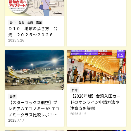
台中
台北
台南
高雄
Ｄ１０ 地球の歩き方 台
湾 ２０２５～２０２６
2025.5.26
台湾
【2026年版】台湾入国カー
台湾
ドのオンライン申請方法や
【スターラックス航空】プ
注意点を解説
レミアムエコノミー VS エコ
ノミークラス比較レポ！快
2026.3.12
適すぎる台湾旅へ
2025.7.17