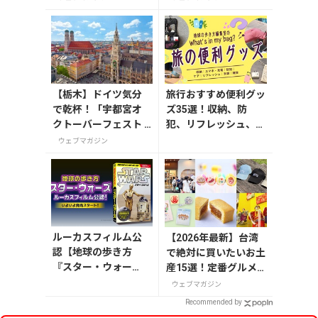
まで紹介
で13選
【栃木】ドイツ気分
旅行おすすめ便利グッ
で乾杯！「宇都宮オ
ズ35選！収納、防
クトーバーフェスト L
犯、リフレッシュ、ど
ight 2026」が8月7日
れを持って行く？【編
ウェブマガジン
から開催の画像一覧
集者の旅の持ち物】
ルーカスフィルム公
【2026年最新】台湾
認【地球の歩き方
で絶対に買いたいお土
『スター・ウォー
産15選！定番グルメ
ズ』】が7月31日発
やかわいい雑貨、限定
ウェブマガジン
売！初回限定版はホ
商品も紹介
Recommended by
ログラム仕様の特製