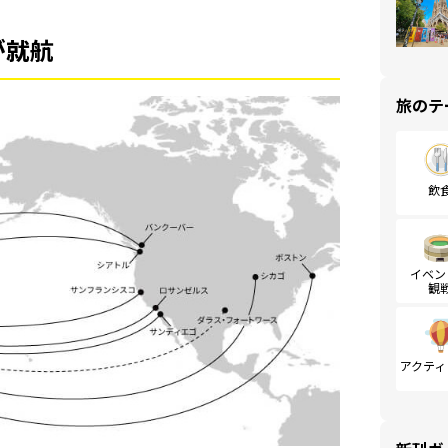
が就航
旅のテ
飲
イベン
観
アクティ