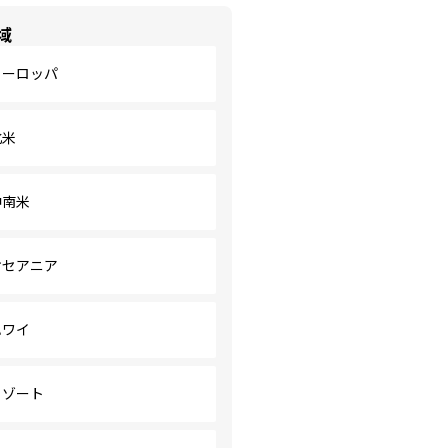
域
ヨーロッパ
北米
中南米
オセアニア
ハワイ
リゾート