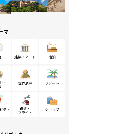
ーマ
食
建築・アート
宿泊
ト・
世界遺産
リゾート
戦
鉄道・
ビティ
ショップ
フライト