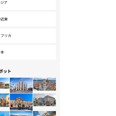
アジア
中近東
アフリカ
日本
ポット