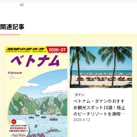
AD
関連記事
ダナン
ベトナム・ダナンのおすす
め観光スポット10選！極上
のビーチリゾートを満喫す
る
2025.6.12