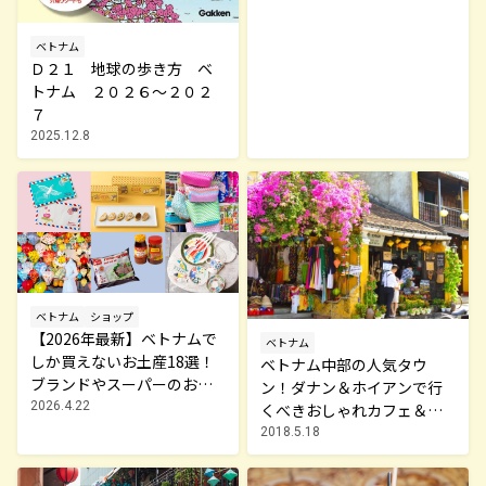
ベトナム
Ｄ２１ 地球の歩き方 ベ
トナム ２０２６～２０２
７
2025.12.8
ベトナム
ショップ
【2026年最新】ベトナムで
ベトナム
しか買えないお土産18選！
ベトナム中部の人気タウ
ブランドやスーパーのお菓
ン！ダナン＆ホイアンで行
子や雑貨まで紹介
2026.4.22
くべきおしゃれカフェ＆絶
品ローカル食堂
2018.5.18