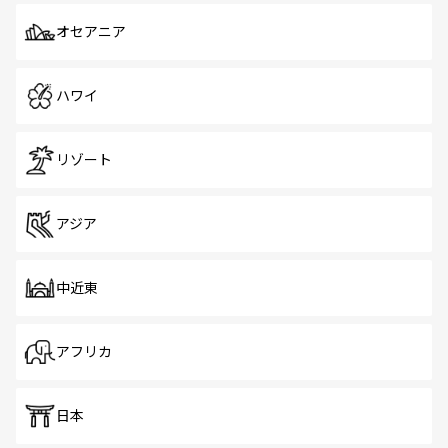
オセアニア
ハワイ
リゾート
アジア
中近東
アフリカ
日本