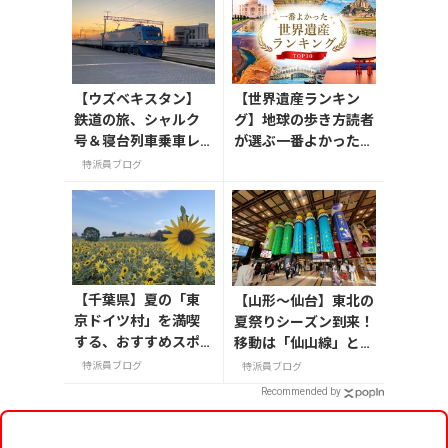
【ウズベキスタン】
【世界遺産ランキン
鉄道の旅、シャルク
グ】地球の歩き方読者
号＆寝台列車乗車レ
が選ぶ一番よかった世
ポート
界遺産は？
特派員ブログ
【千葉県】夏の「東
【山形〜仙台】東北の
京ドイツ村」を満喫
夏祭りシーズン到来！
する、おすすめスポ
移動は「仙山線」と
ット3選
「高速バス」どっちが
特派員ブログ
特派員ブログ
正解？
Recommended by