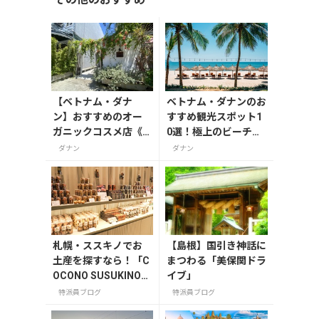
【ベトナム・ダナ
ベトナム・ダナンのお
ン】おすすめのオー
すすめ観光スポット1
ガニックコスメ店《ta
0選！極上のビーチリ
ran.》
ゾートを満喫する
ダナン
ダナン
札幌・ススキノでお
【島根】国引き神話に
土産を探すなら！「C
まつわる「美保関ドラ
OCONO SUSUKINO」
イブ」
お土産編
特派員ブログ
特派員ブログ