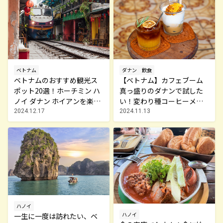
ベトナム
ダナン
飲食
ベトナムのおすすめ観光ス
【ベトナム】カフェブーム
ポット20選！ホーチミン ハ
真っ盛りのダナンで試した
ノイ ダナン ホイアンを楽し
い！変わり種コーヒーメニ
みつくす
ュー
2024.12.17
2024.11.13
ハノイ
ハノイ
一生に一度は訪れたい、ベ