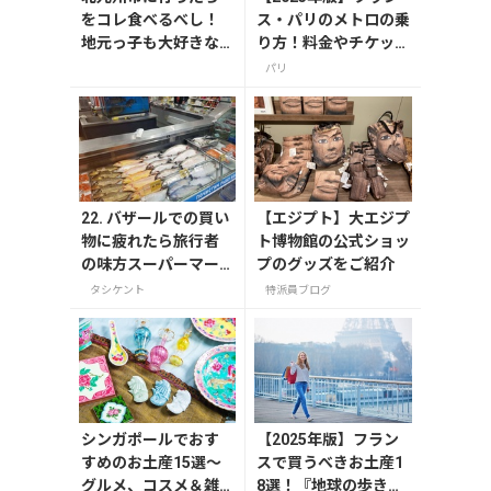
をコレ食べるべし！
ス・パリのメトロの乗
地元っ子も大好きな
り方！料金やチケット
キタキューグルメ
の種類、注意点を解説
パリ
22. バザールでの買い
【エジプト】大エジプ
物に疲れたら旅行者
ト博物館の公式ショッ
の味方スーパーマー
プのグッズをご紹介
ケットへ！タシケン
タシケント
特派員ブログ
トのスーパー事情
シンガポールでおす
【2025年版】フラン
すめのお土産15選～
スで買うべきお土産1
グルメ、コスメ＆雑
8選！『地球の歩き