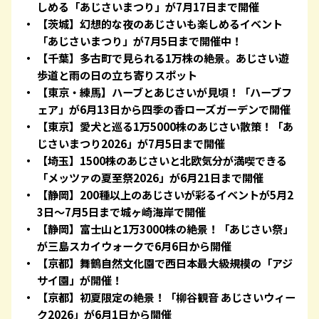
しめる「あじさいまつり」が7月17日まで開催
【茨城】幻想的な夜のあじさいも楽しめるイベント
「あじさいまつり」が7月5日まで開催中！
【千葉】多古町で見られる1万株の絶景。あじさい遊
歩道と雨の日の立ち寄りスポット
【東京・練馬】ハーブとあじさいが見頃！「ハーブフ
ェア」が6月13日から四季の香ローズガーデンで開催
【東京】愛犬と巡る1万5000株のあじさい散策！「あ
じさいまつり2026」が7月5日まで開催
【埼玉】1500株のあじさいと北欧気分が満喫できる
「メッツァの夏至祭2026」が6月21日まで開催
【静岡】200種以上のあじさいが彩るイベントが5月2
3日～7月5日まで城ヶ崎海岸で開催
【静岡】富士山と1万3000株の絶景！「あじさい祭」
が三島スカイウォークで6月6日から開催
【京都】舞鶴自然文化園で西日本最大級規模の「アジ
サイ園」が開催！
【京都】初夏限定の絶景！「柳谷観音 あじさいウィー
ク2026」が6月1日から開催