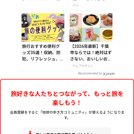
貨
方』編集者おすすめの
パリ
お菓子や雑貨などを紹
介
旅行おすすめ便利グ
【2026年最新】千葉
ッズ35選！収納、防
市ならでは！絶対はず
犯、リフレッシュ、
さない、おいしいお土
どれを持って行く？
産10選
ウェブマガジン
【編集者の旅の持ち
Recommended by
物】
旅好きな人たちとつながって、もっと旅を
楽しもう！
会員登録をすると「地球の歩き方コミュニティ」が使えるようになりま
す。