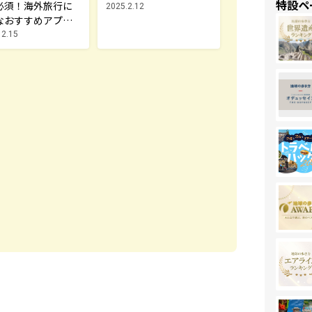
特設ペ
必須！海外旅行に
ド
2025.2.12
なおすすめアプリ9
12.15