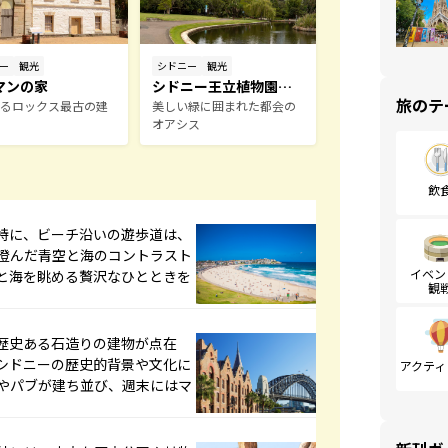
ー
観光
シドニー
観光
マンの家
シドニー王立植物園
旅のテ
るロックス最古の建
（ロイヤルボタニック
美しい緑に囲まれた都会の
オアシス
ガーデン）
飲
特に、ビーチ沿いの遊歩道は、
澄んだ青空と海のコントラスト
イベン
と海を眺める贅沢なひとときを
観
歴史ある石造りの建物が点在
シドニーの歴史的背景や文化に
アクティ
やパブが建ち並び、週末にはマ