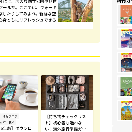
新刊ガ
外には、広大な国立公園や植物
ケールだ。ここでは、ウォーキ
察したりしてみよう。新鮮な空
心身ともにリフレッシュできる
【持ち物チェックリス
オセアニア
ト】初心者も迷わな
ッパ
北米
26年版】ダウンロ
い！海外旅行準備ガイ