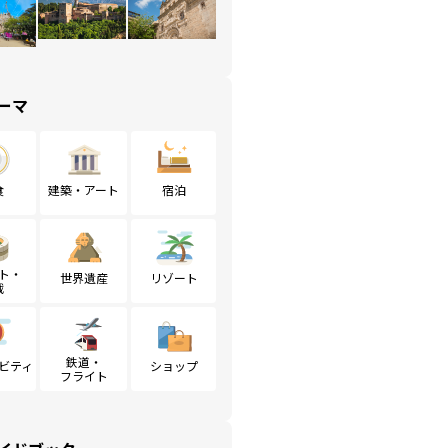
ーマ
食
建築・アート
宿泊
ト・
世界遺産
リゾート
戦
鉄道・
ビティ
ショップ
フライト