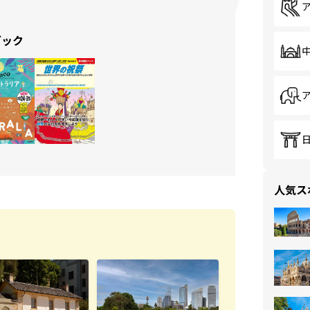
ブック
人気ス