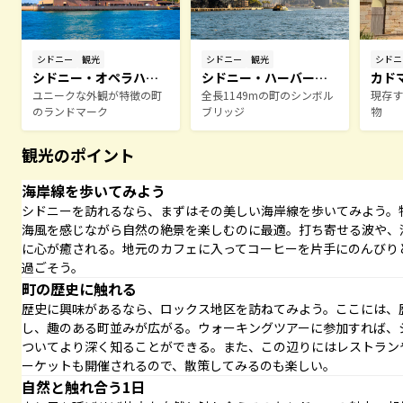
シドニ
シドニー
観光
シドニー
観光
カド
シドニー・オペラハウ
シドニー・ハーバーブ
現存す
ス
ユニークな外観が特徴の町
リッジ
全長1149mの町のシンボル
物
のランドマーク
ブリッジ
観光のポイント
海岸線を歩いてみよう
シドニーを訪れるなら、まずはその美しい海岸線を歩いてみよう。
海風を感じながら自然の絶景を楽しむのに最適。打ち寄せる波や、
に心が癒される。地元のカフェに入ってコーヒーを片手にのんびり
過ごそう。
町の歴史に触れる
歴史に興味があるなら、ロックス地区を訪ねてみよう。ここには、
し、趣のある町並みが広がる。ウォーキングツアーに参加すれば、
ついてより深く知ることができる。また、この辺りにはレストラン
ーケットも開催されるので、散策してみるのも楽しい。
自然と触れ合う1日