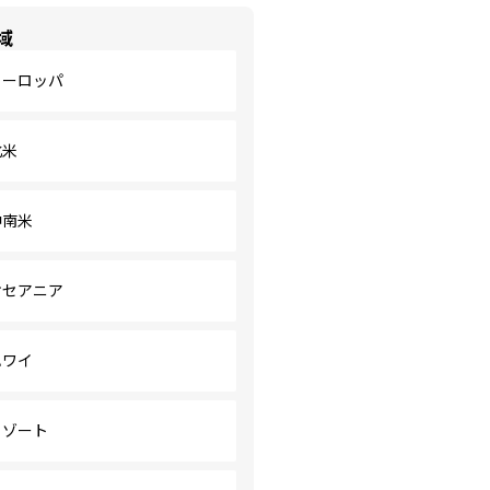
域
ヨーロッパ
北米
中南米
オセアニア
ハワイ
リゾート