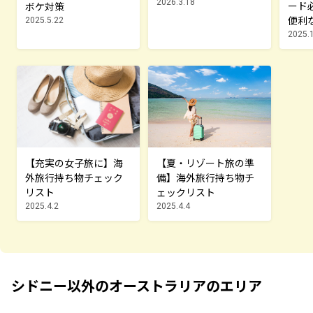
所要時間を解説
2026.3.18
ード
ボケ対策
便利
2025.5.22
選
2025.
【充実の女子旅に】海
【夏・リゾート旅の準
外旅行持ち物チェック
備】海外旅行持ち物チ
リスト
ェックリスト
2025.4.2
2025.4.4
シドニー以外のオーストラリアのエリア