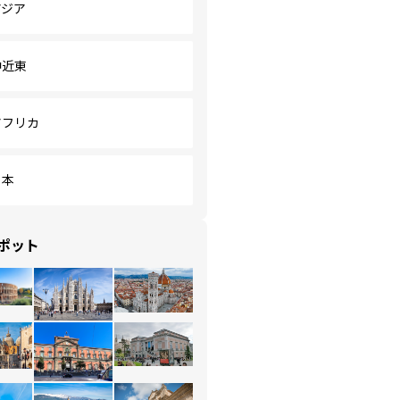
アジア
中近東
アフリカ
日本
ポット